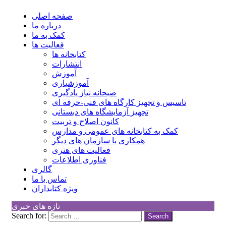
کانون توسعه فرهنگی کودکان
Children Cultural Development Center
صفحه اصلی
درباره ما
کمک به ما
فعالیت ها
کتابخانه ها
انتشارات
آموزش
آموزشیاری
صبحانه نیاز یادگیری
تاسیس و تجهیز کارگاه های فنی-حرفه ای
تجهیز آزمایشگاه های دبستانی
کانون اصلاح و تربیت
کمک به کتابخانه های عمومی و مدارس
همکاری با سازمان های دیگر
فعالیت های هنری
فناوری اطلاعات
گالری
تماس با ما
ویژه کتابداران
تازه های خبری
Search for: