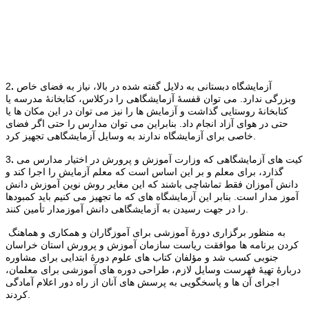
آزمایشگاه دبستانی به دلایل گفته شده در بالا، نیاز به فضای خاص
.
2
وبزرگی ندارد. می توان قفسۀ آزمایشگاهی را درکلاس، کتابخانۀ مدرسه یا
کتابخانۀ روستایی گذاشت و آزمایش ها را نیز می توان در این مکان ها یا
حتی در هوای آزاد انجام داد. بنابراین می توان مدارس را حتی اگر فضای
خاصی برای آزمایشگاه ندارند به وسایل آزمایشگاهی تجهیز کرد.
کیت های آزمایشگاهی که وزارت آموزش و پرورش در اختیار مدارس می
.
3
گذارد، برای معلم و بر این اساس است که معلم آزمایش را اجرا کند و
دانش آموزان فقط تماشاچی باشند که این مغایر روش نوین آموزش دانش
آموز مدار است. بنابر این آزمایشگاه های که ما تجهیز می کنیم باید کمبودها
را در جهت رسیدن به آزمایشگاهی دانش آموزمدار تأمین کنند.
به منظور برگزاری دورۀ آموزشی برای آموزگاران و همکاری و هماهنگ
کردن برنامه ها موافقت ریاست سازمان آموزش و پرورش استان خراسان
جنوبی کسب شد و مؤلفان کتاب های علوم دورۀ ابتدایی برای مشاوره
دربارۀ تهیۀ فهرست وسایل لازم، طراحی دوره های آموزشی برای معلمان،
اجرای آن ها و پاسخگویی به پرسش های آنان از راه دور اعلام آمادگی
کردند.