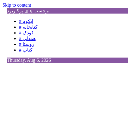
Skip to content
برچسب های پرکاربرد
# ایکوم
# کتابخانه
# کودک
# همدلی
# روستا
# کتاب
Thursday, Aug 6, 2026