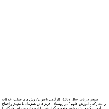
سپس در پاییز سال 1387، کارگاهی باعنوان”روش های عملی، خلاقانه
و مشارکتی آموزش علوم ” در روستای آفریز قائن همزمان با تجهیز و افتتاح
آزمایشگاه دبستان شهید منجم برگزار شد. اداره و تدریس این کارگاه را