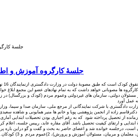
جلسۀ کارگر
جلسۀ کارگروه آموزش و اطل
کارگرو
گروه ها مصوباتی خواهد داشت که به تمام نهادهای عضو این مجمع ابلاغ خوا
مسئولان دولتی، سازمان های غیردولتی وعموم مردم (کودک و بزرگسال) در زم
جلسۀ کارگروه آموزش و اطلاع رسانی در روز یکشنبه 16 تیر92 در وزارت دادگستری با شرکت نمایندگانی از مر
کترقاسم زاده از انجمن پژوهشی پویا و خانم ها منیر همایونی و شاهده سعید
زمانده از تحصیل پرداخته شود که به رغم اجباری بودن تحصیلات ابتدایی آماری 
بتدایی و ارتقای کیفیت تحصیل باشد. آقای مقاره عابد، رییس جلسه، اعلام کرد
درپایان جلسه اولویت مخاط