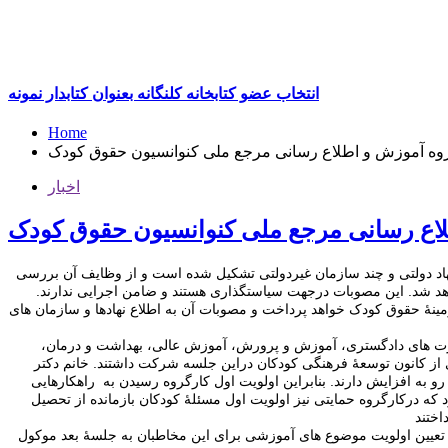
انتخاب عضو کتابخانه کلنگانه بعنوان کتابدار نمونه
Home
وه آموزش و اطلاع رسانی مرجع ملی کنوانسیون حقوق کودک
اخبار
اع رسانی مرجع ملی کنوانسیون حقوق کودک
ه آموزش و اطلاع رسانی یکی از کارگروه های مرجع ملی کنوانسیون حقوق کودک است که طبق مصوبۀ دولت در وزارت دادگستری ازنمایندگان 16 نهاد دولتی و چند سازمان غیردولتی تشکیل شده است و از وظایف آن بررسی
هد شد. این مصوبات درجهت سیاستگذاری هستند و ضامن اجرایی ندارند.
ینۀ حقوق کودک خواهد پرداخت و مصوبات آن به اطلاع نهادها و سازمان های
جع ملی، سازمان صدا و سیما، وزارت های دادگستری، آموزش و پرورش، آموزش عالی، بهداشت و درمان،
ی از کانون توسعۀ فرهنگی کودکان دراین جلسه شرکت داشتند. خانم دکتر
رو به افزایش دارند. بنابراین اولویت اول کارگروه رسیدن به راهکارهایی
 که درکارگروه حمایتی نیز اولویت اول مسئلۀ کودکان بازمانده از تحصیل
بان به این شرح تعیین شد: 1) اولیای تربیتی(والدین، معلمان و مربیان، مسئولان آموزش و پرورش)، 2)عموم مردم و 3) کودکان. تعیین اولویت موضوع های آموزشی برای این مخاطبان به جلسۀ بعد موکول