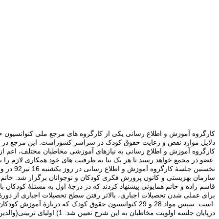
دلایل موارد نقض و رعایت حقوق کودک در سراسر کشوراست. این مرجع در کار
کارگروه آموزش و اطلاع رسانی به نیازهای آموزشی مخاطبان مختلف، اعم از 
عضو در مجمع خواهد رسید تا هر یک بنا به ظرفیت های خود همکاری لازم را به عمل آورد.
نخستین 
سازمان بهزیستی و کانون پرورش فکری کودکان و نوجوانان برگزار شد. خانم د
قاسم زاده و خانم همایونی پیشنهاد کردند که در درجۀ اول به مسئلۀ کودکان با
برای عملی شدن تحصیلات اجباری، بالاتر رفتن سطح تحصیلات اجباری از دورۀ ا
است. سپس مواد 28 و 29 کنوانسیون حقوق کودک که دربارۀ آموزش کودکان است، درجلسه خوانده شد و اعضای حاضر به بحث و گفت و گو دراین باره پرداختند.