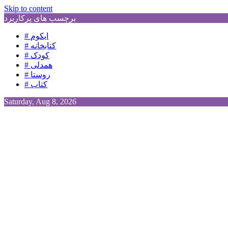
Skip to content
برچسب های پرکاربرد
# ایکوم
# کتابخانه
# کودک
# همدلی
# روستا
# کتاب
Saturday, Aug 8, 2026