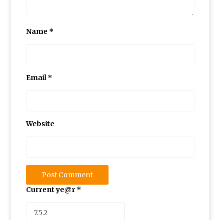
Name
*
بر گزاری دوره آموزشی شناخت قصه و قصه گوی
ی آذزماه ۱۳۸۹
Email
*
نمایشگاه نقاشی روی سفال به نفع کانون
انتخاب عضو کتابخانه کلنگانه بعنوان کتابدار نمونه
Website
Current ye@r
*