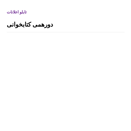
کارگاه و میزگرد مربوط به ادبیات کودک با موضو
تابلو اعلانات
ع شناخت قصه و قصه گویی و شاهنامه خوانی
دورهمی کتابخوانی
گزارش سفر لرستان
گزارش سفر کردستان
چهاردهمین کتابخانۀ روستایی کانون توسعه راه ا
فتاد
علی اکبر امیر خوئی برگزیده مسابقات علمی کا
ربردی از مراکز آموزشی خراسان جنوبی مسابقا
ت کشوری