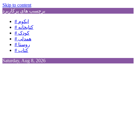
Skip to content
برچسب های پرکاربرد
# ایکوم
# کتابخانه
# کودک
# همدلی
# روستا
# کتاب
Saturday, Aug 8, 2026