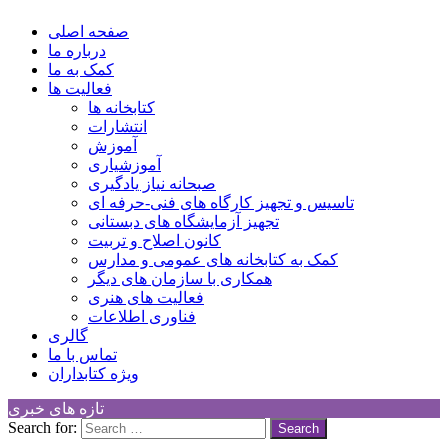
کانون توسعه فرهنگی کودکان
Children Cultural Development Center
صفحه اصلی
درباره ما
کمک به ما
فعالیت ها
کتابخانه ها
انتشارات
آموزش
آموزشیاری
صبحانه نیاز یادگیری
تاسیس و تجهیز کارگاه های فنی-حرفه ای
تجهیز آزمایشگاه های دبستانی
کانون اصلاح و تربیت
کمک به کتابخانه های عمومی و مدارس
همکاری با سازمان های دیگر
فعالیت های هنری
فناوری اطلاعات
گالری
تماس با ما
ویژه کتابداران
تازه های خبری
Search for: