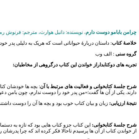
چرامن بابامو دوست دارم
، نویسنده: دانیل هوارث، مترجم: فرنوش رمضا
خلاصۀ کتاب
: داستان دربارۀ حیواناتی است که هریک به دلیلی پدر خود
گروه سنی
: الف وب
تجربه های دوکتابداراز خواندن این کتاب درگروهی از مخاطبان:
شرح جلسۀ کتابخوانی و فعالیت های مرتبط با آن
: بچه ها خودشان کتا
دارند. یکی از آن ها گفت:«من پدر خود را دوست ندارم، چون بامن دع
نتیجۀ ارزیابی:
زبان و بیان کتاب خوب بود و بچه ها آن را دوست داشتند
شرح جلسۀ کتابخوانی:
این کتاب جزو کتاب هایی بود که تازه به دستما
از خواندن کتاب از آن ها پرسیدم تاحالا فکر کرده اند که چرا پدرشان 