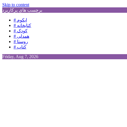
Skip to content
برچسب های پرکاربرد
# ایکوم
# کتابخانه
# کودک
# همدلی
# روستا
# کتاب
Friday, Aug 7, 2026