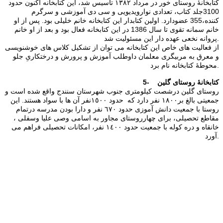
كتابخانۀ روستای خور در مرداد ١٣٨٢ تأسیس شد،‌ این كتابخانه اكنون حدود
3100جلد كتاب، تعدادی نوارویدیویی و سی دی آموزشی و سرگرم
كننده،355 عضودارد. اولین کتابدار این کتابخانه خانم خلیلی بود. پس از او
خانم سمانه تقوی تا سال 1386 در این کتابخانه فعال بود و بعد از او خانم
پروانه نخعی عهده دار این مسئولیت شد.
از فعالیت های خاص این كتابخانه می توان از تشكیل كلاس های خوشنویسی
و معرق به مربیگری معلمان داوطلب آموزش و پرورش و درختكاریِ جلو
محوطۀ كتابخانه نام برد.
5- کتابخانۀ روستای گلین
روستای گلین درشصت كیلومتری جنوب شهرستان سنندج واقع شده است و
جمعیتی بالغ بر١٨٠٠ نفر دارد که حدود ١٥٠٠نفر آن ها با سواد هستند. این
روستا با جمعیت دانش آموزی حدود ٦٧٠ نفر و دارا بودن مدرسه درتمام
مقاطع تحصیلی، برای چهارروستای مجاور به اسامی وصی علیا وسفلی ،
خانقاه و دره كوله با جمعیت حدود ١٤٠٠ نفر، امكانات تحصیلی فراهم می
آورد.