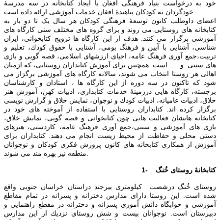
خود به درخواست بنیاد فرهنگی افغان با ایجاد کتابخانه در سه مدرسۀ
خودگردان به کودکان پناهندۀ افغان خدمات آموزشی ارائه داده است.
اعضای داوطلب كانون توسعۀ فرهنگی كودكان هر سال یک تا دو بار به
كتابخانه های روستایی می روند و برای گروه های مختلف سن‍ی كارگاه های
آموزشی برگزار می کنند. هدف از این کارگاه ها ترویج كتابخوانی، ايران
شناسی، آشنایی با آیین و فرهنگ بومی، آشنایی با حقوق كودك، تعليم و
تربيت،‌جمع آوری فرهنگ عامه، احیای ارزشهای اسلامی، قصه گویی و بازی
های سنتی و….. است. همچنين برای آموزش كتابداران روستایی، ‌كه ازمیان
اهالی هر روستا انتخاب می شوند، سالانه كارگاه های آموزشی برگزار می
شود كه تاكنون در سه دوره از این کارگاه ها ،‌ استادان و كارشناسان
برجسته، كارگاه هایی درزمینۀ خدمات كتابداری، ادبيات كهن، آموزش هنر
خلاق، ادبيات عاميانه، ادبيات كودك و نوجوان، نمایش خلاق و گزارش نویسی
برگزار كرده اند. كتابداران روستایی با استفاده از آموخته های خود در
كتابخانه هایشان فعالیت هایی چون كتابخوانی و قصه گویی، نمايش خلاق،
بازی های آموزشی و سنتی،‌جمع آوری فرهنگ عامه، كاردستی، هنرهای
دستی محلی و حفاظت از محيط زیست انجام می دهند. كتابداران برای
آموزش از همكاری كتابخانه های كانون پرورش فكری كودكان و نوجوانان
منطقه ن‍یز بهره مند می شوند.
1- کتابخانۀ روستای خُنگ
روستای خُنگ درشصت كیلومتری بيرجند دراستان خراسان جنوبی واقع
شده است. این روستا دارای مدارس دخترانه و پسرانه در تمام مقاطع
آموزشی و خوابگاه دانش آموزی پسرانه و دخترانه در مقطع راهنمایی و
دبيرستان است. نوجوانان بیست و شش روستای نزدیك از این مدارس