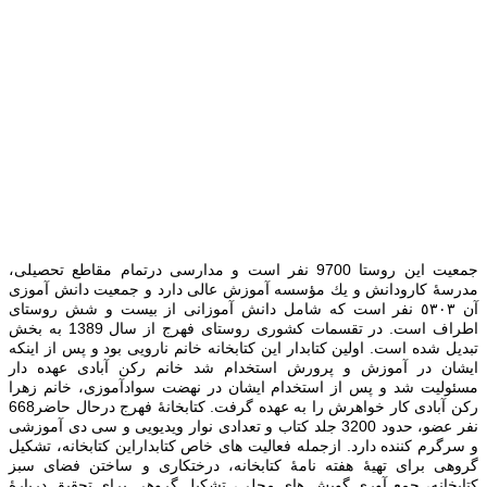
جمعیت اين روستا 9700 نفر است و مدارسی درتمام مقاطع تحصیلی،
مدرسۀ كارودانش و یك مؤسسه آموزش عالی دارد و جمعیت دانش آموزی
آن ٥٣٠٣ نفر است كه شامل دانش آموزانی از بیست و شش روستای
اطراف است. در تقسمات کشوری روستای فهرج از سال 1389 به بخش
تبدیل شده است. اولین کتابدار این کتابخانه خانم نارویی بود و پس از اینکه
ایشان در آموزش و پرورش استخدام شد خانم رکن آبادی عهده دار
مسئولیت شد و پس از استخدام ایشان در نهضت سوادآموزی، خانم زهرا
رکن آبادی کار خواهرش را به عهده گرفت. كتابخانۀ فهرج درحال حاضر668
نفر عضو، حدود 3200 جلد كتاب و تعدادی نوار ویدیویی و سی دی آموزشی
و سرگرم كننده دارد. ازجمله فعاليت های خاص كتابداراین كتابخانه، تشكیل
گروهی برای تهیۀ هفته نامۀ كتابخانه،‌ درختكاری و ساختن فضای سبز
كتابخانه، جمع آوری گویش های محلی، تشكیل گروهی برای تحق‍یق دربارۀ