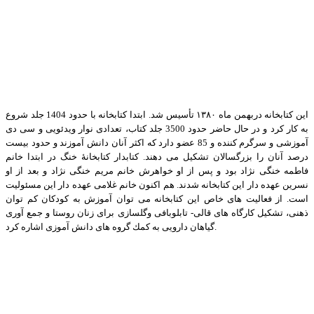
این كتابخانه دربهمن ماه ١٣٨٠ تأسیس شد. ابتدا کتابخانه با حدود 1404 جلد شروع
به کار کرد و در حال حاضر حدود 3500 جلد کتاب، تعدادی نوار ویدئویی و سی دی
آموزشی و سرگرم کننده و 85 عضو دارد که اکثر آنان دانش آموزند و حدود بیست
درصد آنان را بزرگسالان تشکیل می دهند. كتابدار كتابخانۀ خنگ در ابتدا خانم
فاطمه خنگی نژاد بود و پس از او خواهرش خانم مریم خنگی نژاد و بعد از او
نسرین عهده دار این کتابخانه شدند. هم اکنون خانم غلامی عهده دار این مسئولیت
است. از فعالیت های خاص این کتابخانه می توان آموزش به كودكان كم توان
ذهنی،‌ تشكیل كارگاه های قالی- تابلوبافی وگلسازی برای زنان روستا و جمع آوری
گياهان دارویی به كمك گروه های دانش آموزی اشاره کرد.