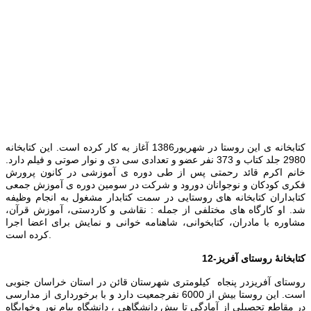
کتابخانه ی این روستا در شهریور1386 آغاز به کار کرده است. این کتابخانه
2980 جلد کتاب و 373 نفر عضو و تعدادی سی دی و نوار صوتی و فیلم دارد.
خانم اکرم قائد رحمتی پس از طی دوره ی آموزشی در کانون پرورش
فکری کودکان و نوجوانان دورود و شرکت در سومین دوره ی آموزش جمعی
کتابداران کتابخانه های روستایی در سمت کتابدار مشغول به انجام وظیفه
شد. او کارگاه های مختلفی از جمله : نقاشی و کاردستی، آموزش قرآن،
مشاوره با مادران، کتابخوانی، شاهنامه خوانی و نمایش برای اعضا اجرا
کرده است.
12-کتابخانۀ روستای آفریز
روستای آفریزدر پنجاه كیلومتری شهرستان قائن در استان خراسان جنوبی
است. این روستا بیش از 6000 نفرجمعیت دارد و با برخورداری از مدارسی
در مقاطع تحصیلی از آمادگی تا پیش دانشگاهی ، دانشگاه پيام نور وخوابگاه