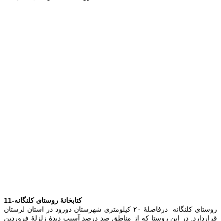
11-کتابخانۀ روستای کلنگانه
روستای
كلنگانه درفاصلۀ ٢٠ كیلومتری شهرستان دورود در استان لرستان
قراردارد. در این روستا كه از مناطق صد درصد آس‍یب دیدۀ زلزلۀ فرورد‍ین