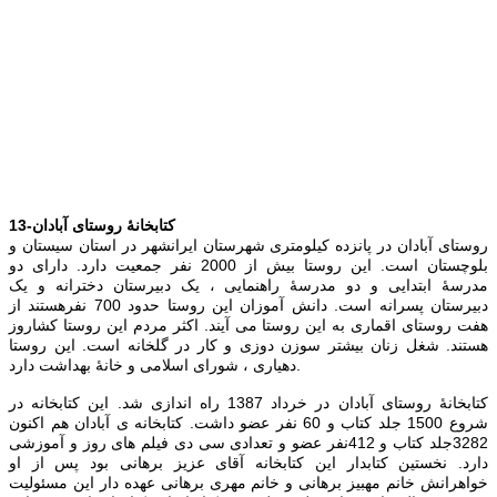
13-کتابخانۀ روستای آبادان
روستای آبادان در پانزده کیلومتری شهرستان ایرانشهر در استان سیستان و
بلوچستان است. این روستا بیش از 2000 نفر جمعیت دارد. دارای دو
مدرسۀ ابتدایی و دو مدرسۀ راهنمایی ، یک دبیرستان دخترانه و یک
دبیرستان پسرانه است. دانش آموزان این روستا حدود 700 نفرهستند از
هفت روستای اقماری به این روستا می آیند. اکثر مردم این روستا کشاروز
هستند. شغل زنان بیشتر سوزن دوزی و کار در گلخانه است. این روستا
دهیاری ، شورای اسلامی و خانۀ بهداشت دارد.
کتابخانۀ روستای آبادان در خرداد 1387 راه اندازی شد. این کتابخانه در
شروع 1500 جلد کتاب و 60 نفر عضو داشت. کتابخانه ی آبادان هم اکنون
3282جلد کتاب و 412نفر عضو و تعدادی سی دی فیلم های روز و آموزشی
دارد. نخستین کتابدار این کتابخانه آقای عزیز برهانی بود پس از او
خواهرانش خانم مهبیز برهانی و خانم مهری برهانی عهده دار این مسئولیت