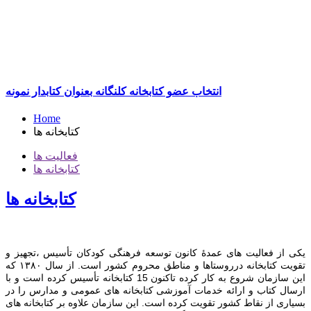
انتخاب عضو کتابخانه کلنگانه بعنوان کتابدار نمونه
Home
کتابخانه ها
فعالیت ها
کتابخانه ها
کتابخانه ها
يكی از فعالیت های عمدۀ كانون توسعه فرهنگی كودكان تأسیس ،‌تجهیز و
تقويت كتابخانه درروستاها و مناطق محروم كشور است. از سال ١٣٨٠ كه
این سازمان شروع به كار كرده تاکنون 15 کتابخانه تأس‍یس کرده است و با
ارسال كتاب و ارائه خدمات آموزشی كتابخانه های عمومی و مدارس را در
بسی‍اری از نقاط كشور تقویت كرده است. این سازمان علاوه بر کتابخانه های