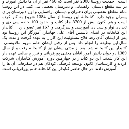
است . جمعیت روستا 2000 نفر است که 450 نفر از آن ها دانش آموزند و
در سه مقطع دبستان، راهنمایی و دبیرستان تحصیل می کنند. در این روستا
تمام مقاطع تحصیلی برای دختران و دبستان ،راهنمایی و اول دبیرستان برای
پسران وجود دارد. کتابخانهٔ این روستا از سال 1384 شروع به کار کرده
است و هم اکنون بیش از 3700 جلد کتاب و
حدود 100 حلقه سی دی و
تعدادی نوار
و
سی دی آموزشی و سرگرمی و 167 نفر عضو دارد . کتابدار
این کتابخانه در ابتدای تأسیس آقای علی جهاندار، آموزگار این روستا بود
پس از ایشان آقای رضا فلاح مسئولیت این کار را به عهده گرفت و مدت یک
سال این وظیفه را انجام داد. پس از رفتن ایشان خانم مریم ملادوستی
کتابدار این کتابخانه شد. بعد از مدتی ایشان نیز از کتابخانه رفت و از سال
1389 دو جوان دانش آموز آقایان مجتبی پورقربانی و فرزام طالبی عهده دار
این کار شدند. این دو کتابدار در چهارمین دوره آموزش کتابداران شرکت
کردند و کارشناسان کانون توسعه فرهنگی کودکان هم در سفرهایی آن ها را
آموزش دادند. در حال حاضر کتابدار این کتابخانه خانم پورقربانی است.