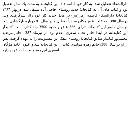
دارالشفاء تعطيل شد، به كار خود ادامه داد. این كتابخانه به مدت یك سال تعطیل
بود و كتاب های آن به كتابخانۀ جديد روستای حاجی آباد منتقل شد. دربهار ١٣٨٦
كتابخانۀ دارالشفاء فاطمه زهرا(س) در محل جديد كار خود رااز سرگرفت. ولی
درسال 1390 به علت تغییر مکان مجدداً تعطیل و در سال 91 دوباره بازگشایی شد.
در حال حاضر این کتابخانه دارای 536 عضو و حدود 3500 جلد كتاب است. كتابدار
این كتابخانه در ابتدا خانم نجمه سفری مقدم بود، از تیرماه 1387 خانم مرضیه
محمدپور کتابدار سابق کتابخانۀ روستای دهک این مسئولیت را به عهده گرفت. پس
از او در سال 1388خانم زهره مولیدی کتابدار این کتابخانه شد و اکنون خانم مژگان
اصغری این مسئولیت را به عهده دارد.