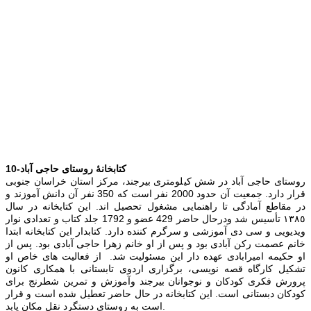
10-کتابخانۀ روستای حاجی آباد
روستای حاجی آباد در شش كيلومتری بيرجند، مركز استان خراسان جنوبی
قرار دارد. جمعیت آن حدود 2000 نفر است كه 350 نفر آن دانش آموزند و
در مقاطع آمادگی تا راهنمایی مشغول تحص‍یل اند. این كتابخانه در سال
١٣٨٥ تأسیس شد ودرحال حاضر 429 عضو و 1792 جلد كتاب و تعدادی نوار
ویدیویی و سی دی آموزشی و سرگرم كننده دارد. كتابدار این كتابخانه ابتدا
خانم عصمت رکن آبادی بود و پس از او خانم زهرا حاجی آبادی بود. پس از
او حکیمه امیرابادی عهده دار این مسئولیت شد. از فعالیت های خاص او
تشكیل كارگاه قصه نویسی، برگزاری اردوی تابستانی با همكاری كانون
پرورش فكری كودكان و نوجوانان بیرجند وآموزش و تمرین شطرنج برای
كودكان دبستانی است. این کتابخانه در حال حاضر تعطیل شده است و قرار
است به روستای دستگرد نقل مکان یابد.