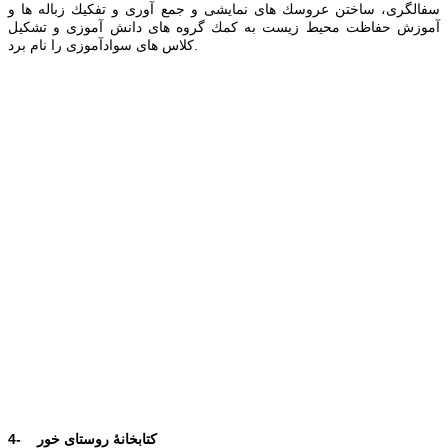
سفالگری، ساختن عروسك های نمایشی و جمع آوری و تفكیك زباله ها و
آموزش حفاظت محیط زیست به كمك گروه های دانش آموزی و تشكیل
كلاس های سوادآموزی را نام برد.
4- کتابخانۀ روستای خور