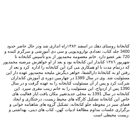
كتابخانۀ روستای دهك در اسفند ١٣٨٢راه اندازی شد ودر حال حاضر حدود
3400 جلد كتاب، تعدادی نوارویدیویی و سی دی آموزشی و سرگرم كننده و
720 نفر عضو دارد. خانم معصومه محمدپور از بدو تأسیس كتابخانه تا
شهریور ١٣٨٦ كتابدار این كتابخانه بود و بعد از او خواهرش مرضیه محمدپور
كه درتمام مدت با او همكاری می كرد این كتابخانه را اداره کرد و بعد از
رفتن او به کتابخانۀ دارالشفا، خواهر دیگرش ملیحه محمدپور عهده دار این
مسئولیت شد.‌ وی در سال 1389 در چهارمین دوره ی آموزش کتابداران
شرکت کرد و پس از آن مسئولیت کتابخانه را به عهده گرفت و در سال
1390 پس از ازدواج، این مسئولیت را به خانم زینب مقری سپرد. این
کتابخانه در سال 1391 به محلی جدیدتغییر مکان یافت.ایاز فعالیت های
خاص این كتابخانه تشكیل كارگاه های محیط زیست، درختكاری و ایجاد
فضای سبز در محوطه جلو كتابخانه، تشكیل گروه های شاهنامه خوانی و
برگزاری جلسات مداوم مطالعۀ ادبیات کهن، کتاب های دینی، بهداشتی و
زیست محیطی است.