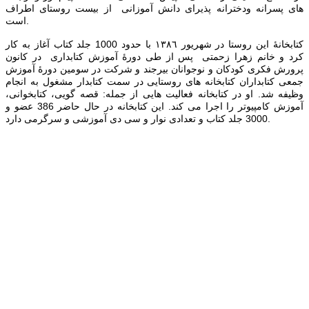
های پسرانه ودخترانه پذيرای دانش آموزانی از بیست روستای اطراف
است.
كتابخانۀ این روستا در شهریور ١٣٨٦ با حدود 1000 جلد كتاب آغاز به كار
كرد و خانم زهرا زحمتی پس از طی دورۀ آموزش كتابداری در كانون
پرورش فكری كودكان و نوجوانان بيرجند و شركت در سومین دورۀ آموزش
جمعی كتابداران كتابخانه های روستایی در سمت كتابدار مشغول به انجام
وظیفه شد. او در کتابخانه فعالیت هایی از جمله: قصه گویی، کتابخوانی،
آموزش کامپیوتر را اجرا می کند. این کتابخانه در حال حاضر 386 عضو و
3000 جلد کتاب و تعدادی نوار و سی دی آموزشی و سرگرمی دارد.