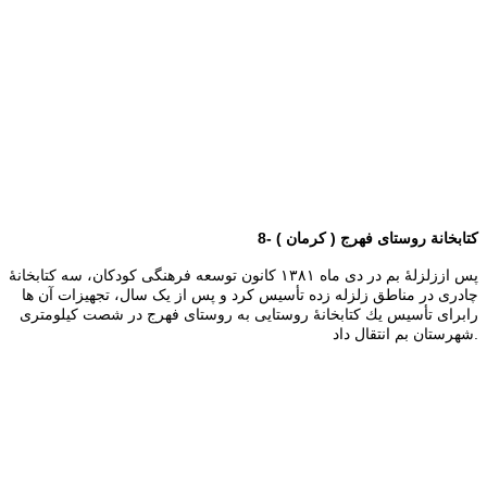
8- کتابخانة روستای فهرج ( کرمان )
پس اززلزلۀ بم در دی ماه ١٣٨١ كانون توسعه فرهنگی كودكان، سه كتابخانۀ
چادری در مناطق زلزله زده تأسیس كرد و پس از یک سال، تجهیزات آن ها
رابرای تأسیس یك كتابخانۀ روستایی به روستای فهرج در شصت كیلومتری
شهرستان بم انتقال داد.