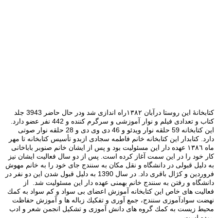
كتابخانۀ این روستا درآبان ١٣٨٢راه اندازی شد ودر حال حاضر 3943 جلد
كتاب و تعدادی فیلم و نوار آموزشی و سرگرم کننده و 442 نفر عضو دارد.
این کتابخانه 59 حلقه نوار ویدئو و 46 دی وی دی و 28 حلقه نوار صوتی
دارد. كتابدار این كتابخانه خانم فاطمه سجادی ازبدو تأسی‍س كتابخانه تا مهر
ماه ١٣٨٦ عهده دار این مسئولیت بود و پس از ایشان خانم صنوبر باباخانی
كار خود را در این سمت آغاز كرده است. پس از دو سال فعالیت ایشان نیز
به دلیل قبولی در دانشگاه و نقل مکان به سنندج جای خود را به خانم مهوش
فروردین و کژال باقری داد. در سال 1390 به دلیل قبول شدن این دو نفر در
دانشگاه و رفتن به سنندج خانم بهمنی عهده دار این مسئولیت شد. از
فعالیت های خاص این كتابخانه آموزش اعضای بی سواد و كم سواد به كمك
نهضت سوادآموزی سنندج، جمع آوری و تفكیك زباله ها و آموزش حفاظت
مح‍یط زیست به كمك گروه های دانش آموزی و تشكیل انجمن شعر و ادب
بوده است.