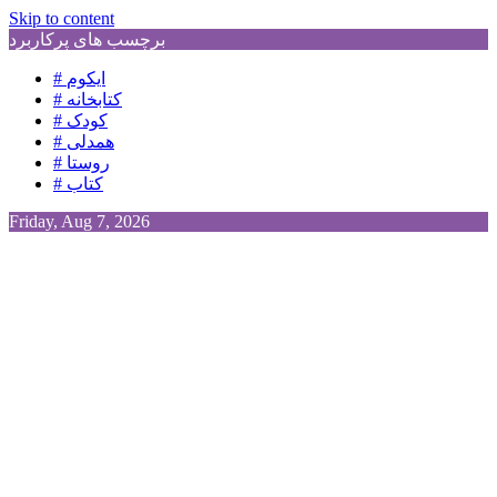
Skip to content
برچسب های پرکاربرد
# ایکوم
# کتابخانه
# کودک
# همدلی
# روستا
# کتاب
Friday, Aug 7, 2026