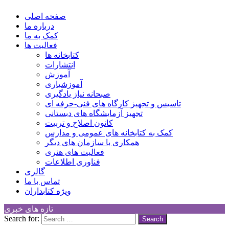
کانون توسعه فرهنگی کودکان
Children Cultural Development Center
صفحه اصلی
درباره ما
کمک به ما
فعالیت ها
کتابخانه ها
انتشارات
آموزش
آموزشیاری
صبحانه نیاز یادگیری
تاسیس و تجهیز کارگاه های فنی-حرفه ای
تجهیز آزمایشگاه های دبستانی
کانون اصلاح و تربیت
کمک به کتابخانه های عمومی و مدارس
همکاری با سازمان های دیگر
فعالیت های هنری
فناوری اطلاعات
گالری
تماس با ما
ویژه کتابداران
تازه های خبری
Search for: