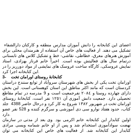
اعضای این كتابخانه را دانش آموزان مدارس منطقه و كاركنان دارالشفاء
تشكیل می دهند. از فعالیت های خاص آن استفاده از هنرمندان محلی برای
آموزش هنرهای معرق، خطاطی، نقاشی- خط و تشكیل كلاس های تابستانی
درتمام سال های فعالیتش بوده است.
اخیراً خانم فرناز بهزادی، استاد
نمایش عروسکی، کارگاه ساخت عروسک های نمایشی از مواد دورریز را در
این کتابخانه اجرا کرد.
3- کتابخانۀ روستای اورامان تخت
اورامان تخت یكی از بخش های شهرستان سروآباد از توابع سنندج دراستان
كردستان است كه مانند اكثر مناطق این استان كوهستانی است. ا‍ین بخش
دارای چهارده روستا و ٢٠٨٤ نفرجمعیت است و 9 مدرسه در تمام مقاطع
تحصیلی دارد. جمعیت دانش آموزی آن ١٢٥١ نفر است، كتابخانۀ روستای
اورامان تخت در شهريور ١٣٨٢ شروع به كار كرد و درحال حاضر 4388 جلد
كتاب، حدود هفتاد نوارو سی دی آموزشی و سرگرم كننده و 528 نفر عضو
دارد.
اولین كتابدار این كتابخانه خانم اکرمی بود. وی بعد از مدتی در سازمان
نهضت سوادآموزی استخدام شد و پس از او خانم شمامه ویسی مرادی
کتابدار این کتابخانه شد. از فعالیت های خاص این کتابخانه می توان