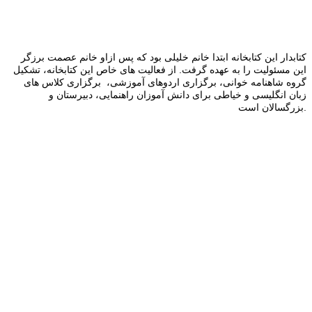
کتابدار این کتابخانه ابتدا خانم خلیلی بود که پس ازاو خانم عصمت برزگر
این مسئولیت را به عهده گرفت. از فعالیت های خاص این كتابخانه،‌ تشكیل
گروه شاهنامه خوانی، برگزاری اردوهای آموزشی، برگزاری كلاس های
زبان انگلیسی و خياطی برای دانش آموزان راهنمایی، دبيرستان و
بزرگسالان است.