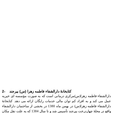
2- کتابخانۀ دارالشفاء فاطمه زهرا (س) بیرجند
دارالشفاء فاطمه زهرا(س)مركزی درمانی است كه به صورت مؤسسه ای خیریه
عمل می كند و به افراد كم توان مالی خدمات رایگان ارائه می دهد. كتابخانۀ
دارالشفاء فاطمه زهرا(س) در بهمن ماه 1380 در بخشی از ساختمان دارالشفاء
واقع در محلۀ چهاردرخت بيرجند تأسیس شد و تا سال 1384 كه به علت نقل مكان