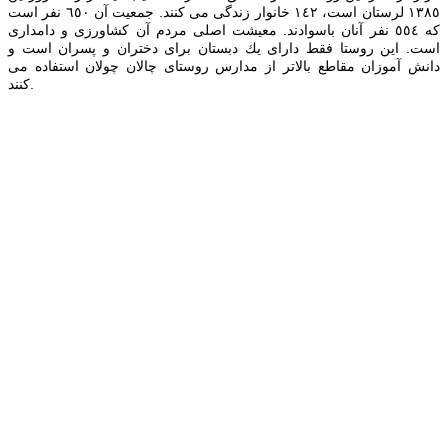
١٣٨٥ لرستان است، ١٤٢ خانوار زندگی می كنند. جمعیت آن ٦٥٠ نفر است
كه ٥٥٤ نفر آنان باسوادند. معیشت اصلی مردم آن كشاورزی و دامداری
است. این روستا فقط دارای یك دبستان برای دختران و پسران است و
دانش آموزان مقاطع بالاتر از مدارس روستای چالان چولان استفاده می
كنند.