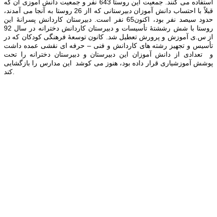
استفاده می كنند. جمعیت این روستا 643 نفر و جمعیت دانش آموزی آن که
قبلاً با احتساب دانش آموزان دبیرستانی که ااز 26 روستا به آنجا می آمدند،
حدود سیصد نفر بود، اکنون65 نفر است.
دبیرستان کاردانش پسرانۀ این
روستا با شش رششتۀ تأسیسات و دبیرستان کاردانش دخترانه در سال 92
از س.ی آموزش و پرورش تعطیل شد. کانون توسعۀ فرهنگی کودکان که در
تأسیس و تجهیز رشته های کاردانش و فنی – حرفه ای نقشی عمده داشت
و تعدادی از دانش آموزان این دبیرستان و دبیرستان دخترانه را تحت
پوشش آموزشیاری قرار داده بود، هنوز می کوشد این مدارس را بازگشایی
کند.