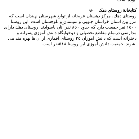
6- کتابخانۀ روستای دهک
روستای دهك، مركز دهستان عربخانه از توابع شهرستان نهبندان است كه
مرز بين استان خراسان جنوبی و سیستان و بلوچستان است. این روستا
١٥٠٠ نفر جمعیت دارد كه حدود ٨٥٠ نفر آنان باسوادند. روستای دهك دارای
مدارسی درتمام مقاطع تحصیلی و دوخوابگاه دانش آموزی پسرانه و
دخترانه است كه دانش آموزان ٢٥ روستای اقماری از آن ها بهره مند می
شوند. جمعیت دانش آموزی این روستا ٥١٨نفر است.