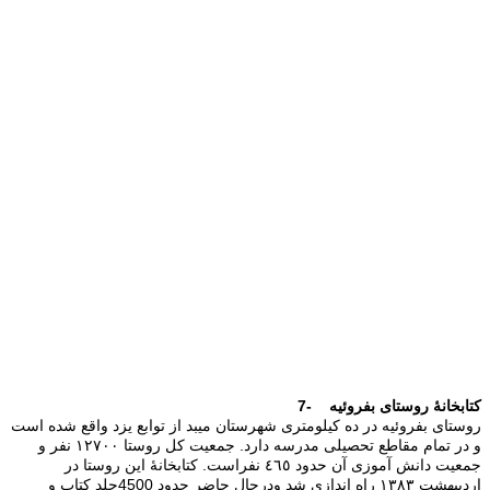
7- کتابخانۀ روستای بفروئیه
روستای بفروئیه در ده كیلومتری شهرستان میبد از توابع یزد واقع شده است
و در تمام مقاطع تحصیلی مدرسه دارد. جمع‍یت كل روستا ١٢٧٠٠ نفر و
جمعیت دانش آموزی آن حدود ٤٦٥ نفراست. كتابخانۀ این روستا در
اردیبهشت ١٣٨٣ راه اندازی شد ودرحال حاضر حدود 4500جلد كتاب و