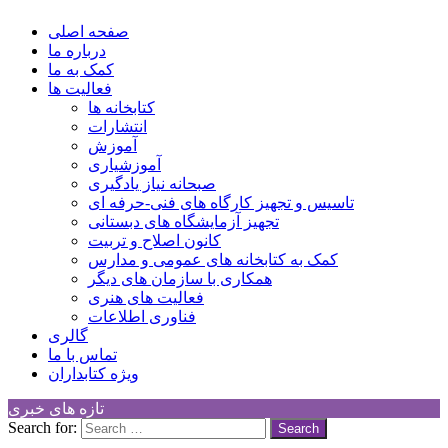
کانون توسعه فرهنگی کودکان
Children Cultural Development Center
صفحه اصلی
درباره ما
کمک به ما
فعالیت ها
کتابخانه ها
انتشارات
آموزش
آموزشیاری
صبحانه نیاز یادگیری
تاسیس و تجهیز کارگاه های فنی-حرفه ای
تجهیز آزمایشگاه های دبستانی
کانون اصلاح و تربیت
کمک به کتابخانه های عمومی و مدارس
همکاری با سازمان های دیگر
فعالیت های هنری
فناوری اطلاعات
گالری
تماس با ما
ویژه کتابداران
تازه های خبری
Search for: