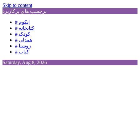
Skip to content
برچسب های پرکاربرد
# ایکوم
# کتابخانه
# کودک
# همدلی
# روستا
# کتاب
Saturday, Aug 8, 2026