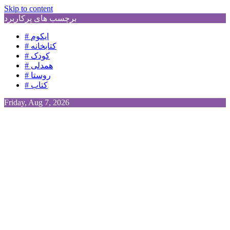
Skip to content
برچسب های پرکاربرد
# ایکوم
# کتابخانه
# کودک
# همدلی
# روستا
# کتاب
Friday, Aug 7, 2026