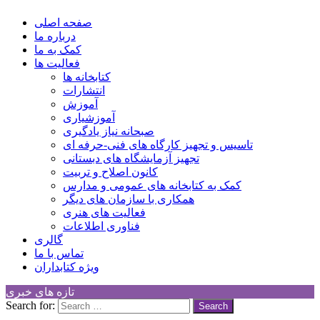
کانون توسعه فرهنگی کودکان
Children Cultural Development Center
صفحه اصلی
درباره ما
کمک به ما
فعالیت ها
کتابخانه ها
انتشارات
آموزش
آموزشیاری
صبحانه نیاز یادگیری
تاسیس و تجهیز کارگاه های فنی-حرفه ای
تجهیز آزمایشگاه های دبستانی
کانون اصلاح و تربیت
کمک به کتابخانه های عمومی و مدارس
همکاری با سازمان های دیگر
فعالیت های هنری
فناوری اطلاعات
گالری
تماس با ما
ویژه کتابداران
تازه های خبری
Search for: