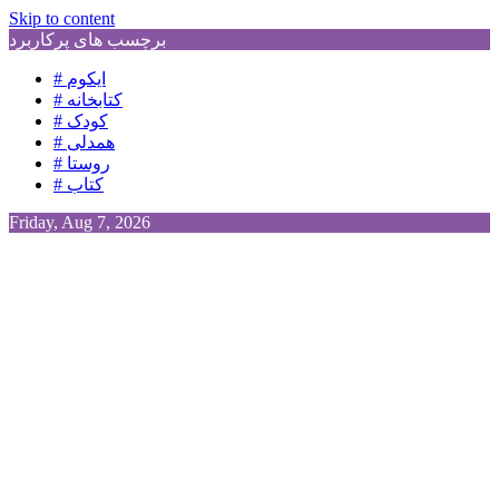
Skip to content
برچسب های پرکاربرد
# ایکوم
# کتابخانه
# کودک
# همدلی
# روستا
# کتاب
Friday, Aug 7, 2026