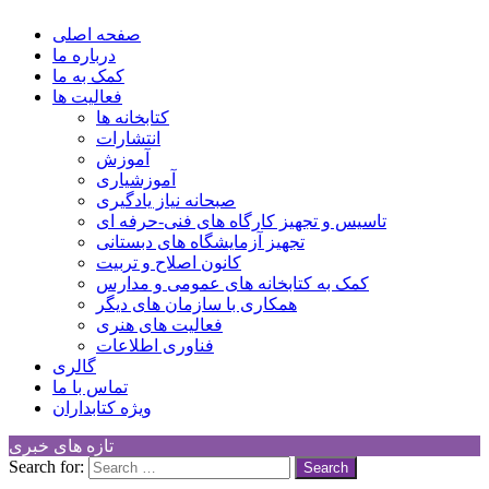
کانون توسعه فرهنگی کودکان
Children Cultural Development Center
صفحه اصلی
درباره ما
کمک به ما
فعالیت ها
کتابخانه ها
انتشارات
آموزش
آموزشیاری
صبحانه نیاز یادگیری
تاسیس و تجهیز کارگاه های فنی-حرفه ای
تجهیز آزمایشگاه های دبستانی
کانون اصلاح و تربیت
کمک به کتابخانه های عمومی و مدارس
همکاری با سازمان های دیگر
فعالیت های هنری
فناوری اطلاعات
گالری
تماس با ما
ویژه کتابداران
تازه های خبری
Search for: