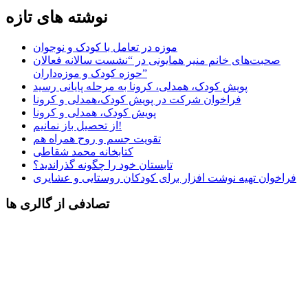
نوشته های تازه
موزه در تعامل با کودک و نوجوان
صحبت‌های خانم منیر همایونی در “نشست سالانه فعالان
حوزه کودک و موزه‌داران”
پویش کودک، همدلی، کرونا به مرحله پایانی رسید
فراخوان شرکت در پویش کودک،همدلی و کرونا
پویش کودک، همدلی و کرونا
از تحصیل باز نمانیم!
تقویت جسم و روح همراه هم
کتابخانه محمد شقاطی
تابستان خود را چگونه گذراندید؟
فراخوان تهیه نوشت افزار برای کودکان روستایی و عشایری
تصادفی از گالری ها