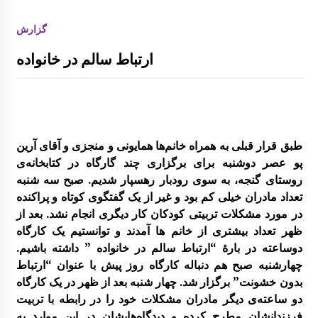
کارگاه و میزگرد مربوط به ادبیات کودک با موضو
گزارش
ع شناخت قصه و قصه گویی و شاهنامه خوانی
ارتباط سالم در خانواده
گزارش سفر لرستان
طبق قرار قبلی به همراه خانم‌ها همایونی و منجزی و آقای آرین
پو عصر دوشنبه برای برگزاری چند گارگاه در کتابخانه‌ی
گزارش سفر کردستان
روستای گنجه، به سوی رودبار رهسپار شدیم. صبح سه شنبه
تعداد مادران خیلی کم بود و غیر از یک گفتگوی کوتاه و پراکنده
در مورد مشکلات تربیتی کودکان کار دیگری انجام نشد. بعد از
چهاردهمین کتابخانۀ روستایی کانون توسعه راه ا
فتاد
ظهر تعداد بیشتری از خانم ها آمدند و توانستیم یک کارگاه
دوساعته در بارۀ “ارتباط سالم در خانواده ” داشته باشیم.
چهارشنبه صبح هم دنباله کارگاه روز پیش با عنوان “ارتباط
علی اکبر امیر خوئی برگزیده مسابقات علمی کا
ربردی از مراکز آموزشی خراسان جنوبی مسابقا
بدون خشونت” برگزار شد. چهار شنبه بعد از ظهر در یک کارگاه
ت کشوری
دو ساعته‌ی دیگر مادران مشکلات خود را در رابطه با تربیت
فرزندانشان مطرح کرده و دیدگاه‌هایشان در این موارد به