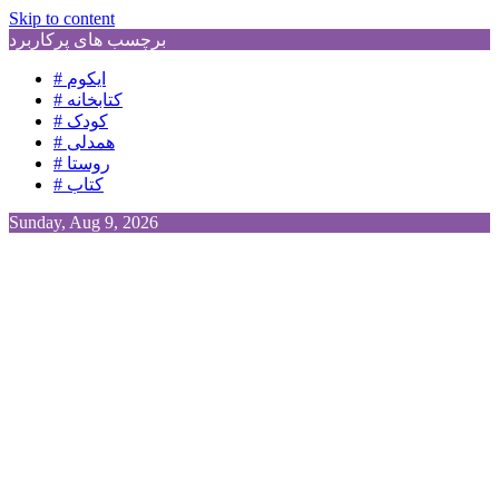
Skip to content
برچسب های پرکاربرد
# ایکوم
# کتابخانه
# کودک
# همدلی
# روستا
# کتاب
Sunday, Aug 9, 2026