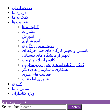
کانون توسعه فرهنگی کودکان
Children Cultural Development Center
صفحه اصلی
درباره ما
کمک به ما
فعالیت ها
کتابخانه ها
انتشارات
آموزش
آموزشیاری
صبحانه نیاز یادگیری
تاسیس و تجهیز کارگاه های فنی-حرفه ای
تجهیز آزمایشگاه های دبستانی
کانون اصلاح و تربیت
کمک به کتابخانه های عمومی و مدارس
همکاری با سازمان های دیگر
فعالیت های هنری
فناوری اطلاعات
گالری
تماس با ما
ویژه کتابداران
تازه های خبری
Search for: