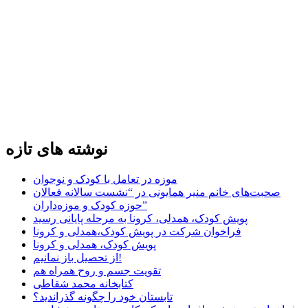
نوشته های تازه
موزه در تعامل با کودک و نوجوان
صحبت‌های خانم منیر همایونی در “نشست سالانه فعالان
حوزه کودک و موزه‌داران”
پویش کودک، همدلی، کرونا به مرحله پایانی رسید
فراخوان شرکت در پویش کودک،همدلی و کرونا
پویش کودک، همدلی و کرونا
از تحصیل باز نمانیم!
تقویت جسم و روح همراه هم
کتابخانه محمد شقاطی
تابستان خود را چگونه گذراندید؟