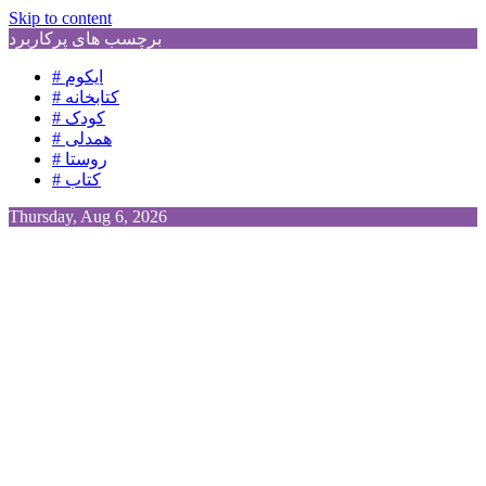
Skip to content
برچسب های پرکاربرد
# ایکوم
# کتابخانه
# کودک
# همدلی
# روستا
# کتاب
Thursday, Aug 6, 2026