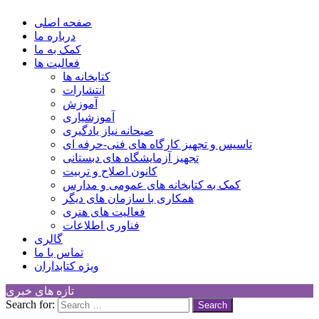
کانون توسعه فرهنگی کودکان
Children Cultural Development Center
صفحه اصلی
درباره ما
کمک به ما
فعالیت ها
کتابخانه ها
انتشارات
آموزش
آموزشیاری
صبحانه نیاز یادگیری
تاسیس و تجهیز کارگاه های فنی-حرفه ای
تجهیز آزمایشگاه های دبستانی
کانون اصلاح و تربیت
کمک به کتابخانه های عمومی و مدارس
همکاری با سازمان های دیگر
فعالیت های هنری
فناوری اطلاعات
گالری
تماس با ما
ویژه کتابداران
تازه های خبری
Search for: