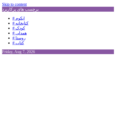
Skip to content
برچسب های پرکاربرد
# ایکوم
# کتابخانه
# کودک
# همدلی
# روستا
# کتاب
Friday, Aug 7, 2026