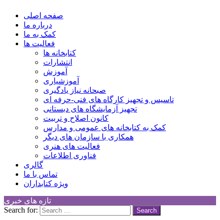
کانون توسعه فرهنگی کودکان
Children Cultural Development Center
صفحه اصلی
درباره ما
کمک به ما
فعالیت ها
کتابخانه ها
انتشارات
آموزش
آموزشیاری
صبحانه نیاز یادگیری
تاسیس و تجهیز کارگاه های فنی-حرفه ای
تجهیز آزمایشگاه های دبستانی
کانون اصلاح و تربیت
کمک به کتابخانه های عمومی و مدارس
همکاری با سازمان های دیگر
فعالیت های هنری
فناوری اطلاعات
گالری
تماس با ما
ویژه کتابداران
تازه های خبری
Search for: