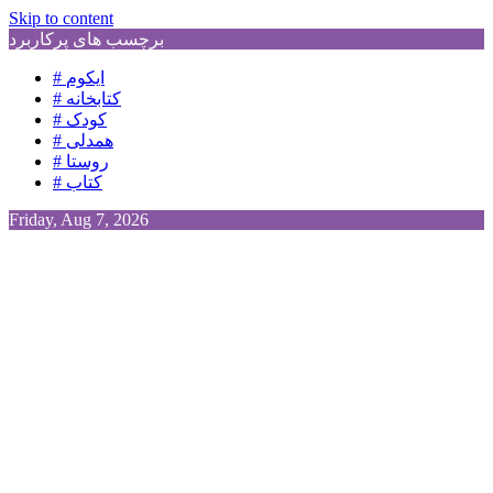
Skip to content
برچسب های پرکاربرد
# ایکوم
# کتابخانه
# کودک
# همدلی
# روستا
# کتاب
Friday, Aug 7, 2026