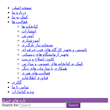
کانون توسعه فرهنگی کودکان
Children Cultural Development Center
صفحه اصلی
درباره ما
کمک به ما
فعالیت ها
کتابخانه ها
انتشارات
آموزش
آموزشیاری
صبحانه نیاز یادگیری
تاسیس و تجهیز کارگاه های فنی-حرفه ای
تجهیز آزمایشگاه های دبستانی
کانون اصلاح و تربیت
کمک به کتابخانه های عمومی و مدارس
همکاری با سازمان های دیگر
فعالیت های هنری
فناوری اطلاعات
گالری
تماس با ما
ویژه کتابداران
تازه های خبری
Search for: