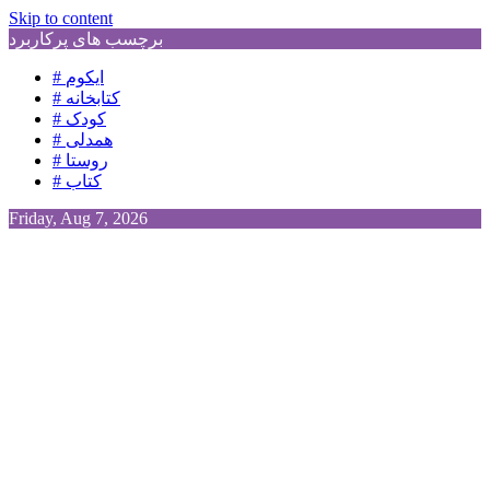
Skip to content
برچسب های پرکاربرد
# ایکوم
# کتابخانه
# کودک
# همدلی
# روستا
# کتاب
Friday, Aug 7, 2026