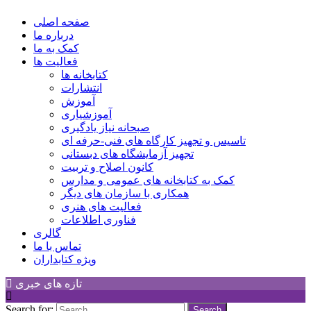
کانون توسعه فرهنگی کودکان
Children Cultural Development Center
صفحه اصلی
درباره ما
کمک به ما
فعالیت ها
کتابخانه ها
انتشارات
آموزش
آموزشیاری
صبحانه نیاز یادگیری
تاسیس و تجهیز کارگاه های فنی-حرفه ای
تجهیز آزمایشگاه های دبستانی
کانون اصلاح و تربیت
کمک به کتابخانه های عمومی و مدارس
همکاری با سازمان های دیگر
فعالیت های هنری
فناوری اطلاعات
گالری
تماس با ما
ویژه کتابداران
تازه های خبری
Search for: