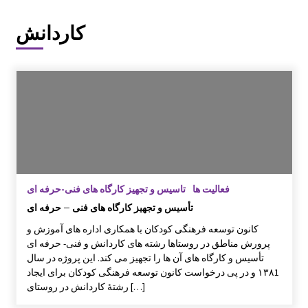
کارگاه و میزگرد مربوط به ادبیات کودک با موضو
کاردانش
ع شناخت قصه و قصه گویی و شاهنامه خوانی
گزارش سفر لرستان
گزارش سفر کردستان
فعالیت ها
تاسیس و تجهیز کارگاه های فنی-حرفه ای
چهاردهمین کتابخانۀ روستایی کانون توسعه راه ا
تأسیس و تجهیز کارگاه های فنی – حرفه ای
فتاد
كانون توسعه فرهنگی كودكان با همکاری اداره های آموزش و
پرورش مناطق در روستاها رشته های كاردانش و فنی- حرفه ای
تأسيس و كارگاه های آن ها را تجهيز می كند. اين پروژه در سال
علی اکبر امیر خوئی برگزیده مسابقات علمی کا
ربردی از مراکز آموزشی خراسان جنوبی مسابقا
١٣٨1 و در پی درخواست کانون توسعه فرهنگی کودکان برای ایجاد
ت کشوری
رشتۀ کاردانش در روستای […]