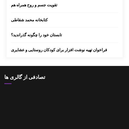
تقویت جسم و روح همراه هم
کتابخانه محمد شقاطی
بر گزاری دوره آموزشی شناخت قصه و قصه گوی
ی آذزماه 1389
تابستان خود را چگونه گذراندید؟
نمایشگاه نقاشی روی سفال به نفع کانون
فراخوان تهیه نوشت افزار برای کودکان روستایی و عشایری
انتخاب عضو کتابخانه کلنگانه بعنوان کتابدار نمونه
تصادفی از گالری ها