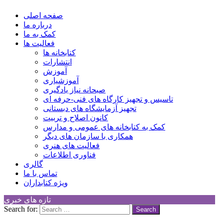
کانون توسعه فرهنگی کودکان
Children Cultural Development Center
صفحه اصلی
درباره ما
کمک به ما
فعالیت ها
کتابخانه ها
انتشارات
آموزش
آموزشیاری
صبحانه نیاز یادگیری
تاسیس و تجهیز کارگاه های فنی-حرفه ای
تجهیز آزمایشگاه های دبستانی
کانون اصلاح و تربیت
کمک به کتابخانه های عمومی و مدارس
همکاری با سازمان های دیگر
فعالیت های هنری
فناوری اطلاعات
گالری
تماس با ما
ویژه کتابداران
تازه های خبری
Search for: