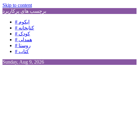
Skip to content
برچسب های پرکاربرد
# ایکوم
# کتابخانه
# کودک
# همدلی
# روستا
# کتاب
Sunday, Aug 9, 2026