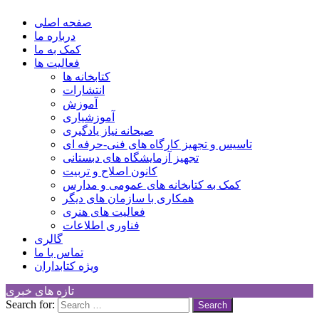
کانون توسعه فرهنگی کودکان
Children Cultural Development Center
صفحه اصلی
درباره ما
کمک به ما
فعالیت ها
کتابخانه ها
انتشارات
آموزش
آموزشیاری
صبحانه نیاز یادگیری
تاسیس و تجهیز کارگاه های فنی-حرفه ای
تجهیز آزمایشگاه های دبستانی
کانون اصلاح و تربیت
کمک به کتابخانه های عمومی و مدارس
همکاری با سازمان های دیگر
فعالیت های هنری
فناوری اطلاعات
گالری
تماس با ما
ویژه کتابداران
تازه های خبری
Search for: