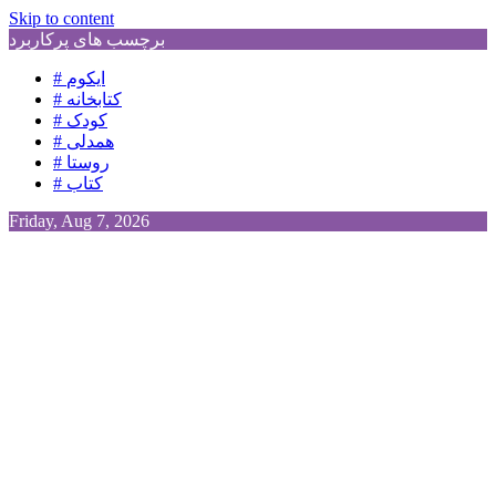
Skip to content
برچسب های پرکاربرد
# ایکوم
# کتابخانه
# کودک
# همدلی
# روستا
# کتاب
Friday, Aug 7, 2026