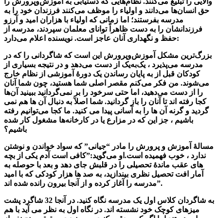
والایی را تبلیغ می‌کنند. نظام‌هایی که دستیابی به آموزش‌و‌پرورش را
حق انسان‌ها می‌دانند و اولیاء را موظف می‌کنند فرزندان خود را به
مدرسه بفرستند؛ اما زمانی که اولیاء با هزاران امید و آرزو
فرزندانشان را به دست ظاهراً توانای معلمان سپردند، مدرسه از
حفظ و نگهداری آنان عاجز است. نویسنده اعلام می‌دارد:
بزرگ‌ترین مشکل آموزش‌و‌پرورش این است که شاگردانی را که در
مدرسه می‌پذیرد ، یک‌به‌یک از دست می‌دهد و در نتیجه بسیاری از
کودکان قبل از به پایان رساندن یک دورۀ آموزشی از نظام خارج
می‌شوند. من فکر می‌کنم مقصر اصلی شما هستید، چون شما آنان
را از دست می‌دهید، اما حتی سر‌خود را بر نمی‌گردانید ببینید آن‌ها
کجا رفته اند تا آنان را باز گردانید. شما اصلآ به دنبال آن ها هم نمی
گردید و گرنه آن ها را به آسانی پیدا می کنید. ما کجا می‌توانیم رفته
باشیم ، جز این که در مزارع یا در کارخانه‌ها مشغول کار شده
باشیم؟
مسالۀ آموزش و پرورش را مادر “جیانی” که سواد خواندن و نوشتن
ندارد ، خوب فهمیده است.او می‌گوید:”کافی است آدم یکی از بچه
های عقب ماندۀ تحصیلی را در قلبش جای دهد و بعد با حوصله به
آمار افت تحصیل نظری بیندازید، به صد ها هزار کودکی که با امید
مدرسه را آغاز کرده و از آنجا بیرون رانده شده اند”.
به شاگردان کلاس اول یک مدرسه نگاه کنید. در آنجا 32 شاگرد پشت
میزهای کوچک خود نشسته اند. در نگاه اول به نظر می آید با هم