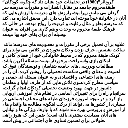
“گروتائز”(1980) در تحقیقات خود نشان داد که چگونه کودکان
طبقۀمحروم جامعه در مقابل انتظارات و مقررات مدرسه سر
گردان می مانند. زیرا بیشترارزش های مدرسه با ارزش هایی که
آنان در خانوادۀ خودآموخته اند، تفاوت دارد. این محقق اشاره می کند
که مدرسه بطو ر مثال رقابت و فردیت را رواج میدهد، در حالی که
فرهنگ طبقۀ محروم به وحدت و هم کاری بین افراد، به عنوان
وسیله ای برای بقای خود بها میدهد.
علاوه بر آن تحمیل برخی از مقررات و محدودیت های مدرسه؛مانند
ساکت نشستن، حرف نزدن و تکان نخوردن در کلاس می تواند برای
کودک طبقۀ محروم که در محیط خانوادگی خود از فضای کافی و
امکان بازی واستراحت برخوردار نیست،مسئله آفرین باشد.
مطالعات وبررسی های جامعه شناسان و نویسندگان فوق که
اهمیت و معنای واقعی شکست تحصیلی را روشن کرده، آن را در
زمینه های اجتماعی و اقتصادی و به عنوان مسئله ای جمعی و
سیاسی مطرح کردند.وی تلاش هایی که از طرف اولیا و معلمان
دلسوز در جهت بهبود وضعیت تحصیلی کودکان انجام گرفت،
سرانجام راه را برای تغییراتی اساسی در نظام های آموزشی اروپایی
باز کرد و در نتیجه امروزه فرزندان طبقه های مختلف اجتماعی در
بسیاری از کشورها می توانند از برکت اینگونه مطالعه ها واقدام ها ،
از آموزش و پرورشی بهره مند شوند که با نیازها، ویژگی ها و توانایی
های آنان مطابقت بیشتری یافته است؛ ضمن این که هنوز راهی
طولانی برای تضمین تساوی های اجتماعی در پیش است.