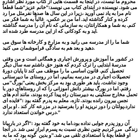
محروم ما نیست، در اینجا به قسمت هایی از کتاب مورد نظر اشاره
می شود. نویسنده در ابتدای کتاب می نویسد:”خانم عزیز”شما قطعاً
نام مرا به یاد نمی آورید ،زیرا در این سال ها صدها نفرمثل مرا رد
کرده و کنار گذاشته اید. اما من بر عکس، غالباً به شما فکر می
کنم. به شما و همکارانتان، به سازمانی که نام آن را مدرسه گذاشته
اید و به کودکانی که از این مدرسه طرد شده اند.
شما ما را از مدرسه می رانید و به مزارع و کارخانه ها سوق می
دهید و بعد هم به سادگی فراموشمان می کنید.
در کشور ما آموزش و پرورش اجباری و همگانی است و من وقتی
مدرسۀ ابتدایی را ترک کردم که هنوز حق داشتم سه سال دیگر
تحصیل کنم. قانون اساسی ما را موظف می کند تا پایان دورۀ
تحصیلات اجباری در مدرسه بمانیم، اما در روستای ما دبیرستانی
وجود نداشت. باید هر طوری بود به مرکز بخش یعنی”بورگ”می
رفتم. اما در بورگ بیشتر دانش آموزانی را که از روستاهای دور با
تحمل مخارج سنگینی به دبیرستان راه پیدا کرده بودند، مانند آدم های
نجس بیرون رانده بودند. تازه، معلم به پدرم گفته بود :”فایده ای
ندارد،پولتان را دور نریزید او را بفرستید در مزرعه کار کند . او برای
درس خواندن استعداد ندارد.”
آن روز پدرم جوابی نداده بود،اما به خود گفته بود :”اگر در باربیانا
زندگی می کردیم چنین نظری نسبت به پسرم ابراز نمی شد .در آنجا
او قطعاً بچۀ با استعدادی تلقی می شد.”و بدین گونه بود که ما به