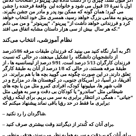
اگر قبول نشد، چیزی را از دست نداده ایم. پیرینو در امتحانات کلاس
اول با نمرۀ 19 قبول می شود و خانواده این واقعۀ فرخنده را جشن
می گیرد؛ همان گونه که ممکن بود پدر و مادر من جشن بگیرند.
پیرینو به مقامی بزرگ خواهد رسید، همسری مثل خود انتخاب خواهد
کرد و فرزندانی خواهد داشت از” پیرینو”، “پیرینوتر” و من می دانم
که هر سال بیش از سی هزار داستان مشابه اتفاق می افتد.”
نظام آموزشی، انتخاب می‌کند
اگر به آمار نگاه کنید می بینید که فرزندان طبقات مرفه 5/86درصد
از دانشجویان دانشگاه را تشکیل میدهند، در حالی که نسبت
فرزندان کارگران 5/13 درصد است. 9/91 درصد از لیسانسیه ها ، از
طبقۀ مرفه هستند، در حالی که 1/8 درصد از آنان به طبقۀ کارگر
تعلق دارند. در این صورت چگونه می گویید بچه ها با هم برابرند. در
آفریقا، در آسیا، در آمریکای جنوبی، در کوهستان ها، در مزارع و در
قلب شهر ها، میلیونها کودک، افرادی کمرو مثل من یا بچه های
شیطانی مثل “ساندرو” یا کودکان بی دقت و سر به هوایی مثل
“جیانی” ، همگی در انتظار برابری به سر می بریم. برای اینکه رؤیای
برابری ما فقط در حد رؤیا باقی نماند پیشنهاد میکنم که:
– شاگردان را رد نکنید.
– برای آنان که کُندتر از دیگرانند وقت بیشتری صرف کنید.
– برای آنان که بی‌دقت و سر به هوا به نظر می‌رسند، هدفی منظور