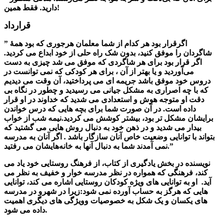
دارید. فقط همین!
قرارداد
” اگرقرار بود هر کدام از شما معلمان هرجوری که بود همۀ
شاگردان را موفق کنید، بدون شک راه حلی از خود ابداع می کردید.
اگر قرار بود برای هر شاگردی که موفق می شد چیزی به دست
می‌آوردید و یا بهتر از آن ، برای هر کودکی که نمی توانست در
دروس خود موفق باشد جریمه ای می پرداختید، آن وقت می دیدیم
که با چه اصراری به مشکل جیانی می رسیدید و چطور در نگاه بی
دقت او متوجه هوش و استعدادی می شدید که خداوند در او قرار
داده است. در آن صورت شما برای بچه هایی که درس خواندن
برایشان مشکل تر بود، بیشتر کوشش می کردید.نیمه شب از خواب
بیدار می شدید و در ذهن خود به دنبال روش هایی می گشتید که
بتواند با توانایی وضعیت خاص آنان سازگار باشد . اگر آنان به مدرسه
نمی آمدند شما به دنبال آنها به خانه‌هایشان می رفتید.”
نویسنده در بخش یادگیری از کتاب، از فرهنگ روستایی خود یاد می
کند، فرهنگی که همواره در نظر مدرسه خوار و خفیف به نظر می
آید. او به توانایی های ویژه کودکان روستایی اشاره می کند، توانایی
هایی که هرگز به حساب آورده نمی شود:زیرا در شهرو در مدرسه
های یکسان و یک شکل به خصوصیات وویژگی های دیگری اهمیت
داده می شود.