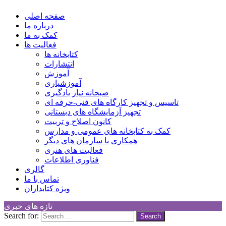
کانون توسعه فرهنگی کودکان
Children Cultural Development Center
صفحه اصلی
درباره ما
کمک به ما
فعالیت ها
کتابخانه ها
انتشارات
آموزش
آموزشیاری
صبحانه نیاز یادگیری
تاسیس و تجهیز کارگاه های فنی-حرفه ای
تجهیز آزمایشگاه های دبستانی
کانون اصلاح و تربیت
کمک به کتابخانه های عمومی و مدارس
همکاری با سازمان های دیگر
فعالیت های هنری
فناوری اطلاعات
گالری
تماس با ما
ویژه کتابداران
تازه های خبری
Search for: