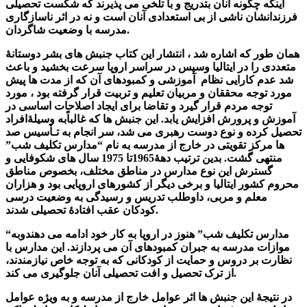
اینکه چگونه آنان بتدریج و با تلخی می پذیرند که شکست تحصیلی
فرزندانشان ناشی از بی استعدادی آنان است و نه در اثر ناسازگاری
مدرسه با وضعیت شاگردان.
همان طور که اشاره شد ، انتشار این کتاب جنبش های بشر دوستانۀ
متعددی را در ایتالیا وسپس در سراسر اروپا سرعت بخشید و باعث
شد عدم کارایی نظام آموزشی و کمبودهای آن که از مدت ها پیش
مورد توجه محققان و مربیان تعلیم و تربیت قرار گرفته بود ، مورد
توجه مردم قرار گیرد و تقاضا برای ایجاد اصلاحات اساسی در
آموزش و پرورش افزایش یابد. این جنبش ها که غالباًبه وسیلۀافراد
تحصیل کرده و نوع دوست رهبری می شد، سر انجام به تـأسیس صد
ها مرکز تقویتی در خارج از مدرسه به نام “مدارس تکلیف شب”
منتهی گشت. بدین ترتیب دهۀ1965تا 1975 سال های شکوفایی و
گسترش این نوع مدارس در مناطق مختلف، بخصوص مناطق
محروم کشور ایتالیا و برخی دیگر از کشورهای اروپایی بود و هزاران
معلم و مربی، داوطلب تدریس و رسیدگی به وضعیت درسی
کودکان عقب افتادۀ تحصیلی شدند.
“مدارس تکلیف شب” هنوز در اروپا به کار خود ادامه می دهندوبه
موازات مدرسه به جبران کمبودهای آن می پردازند. این مدارس با
نظارت بر دروس و حمایت از کودکانی که به توجه خاص نیازمندند،
از ترک تحصیل و افت تحصیلی آنان جلوگیری می کند.
در نتیجۀ این جنبش ها اثر عوامل خارج از مدرسه و به ویژه عوامل