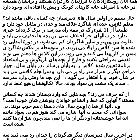
همۀ آنان روستازادگان یا فرزندان کارگران هستند و برایشان همیشه
در خانه یا اطراف خانه کارهای کوچک و پیش پا افتاده ای وجود دارد.
حال ببینیم در اولین سال های دبیرستان چه کسانی باقی مانده اند؟
معلم کلاس، عده ای شاگرد علاقه‌مند و جدی در مقابل خود دارد و
طبیعتاً از 11 نفری که در نیمه راه مدرسه را ترک کرده‌اند خبری
ندارد. در سالهای آخر اختلاف سنی بین بچه ها تخفیف می یابد و
تفاوت بین پیرینو و سایر شاگردان کم می شود. در دورۀ ابتدایی رد
شده ها سن کلاس را بالا می بردند. در متوسطه بر عکس شاگردان
مسن تر کار پیدا می کنند و می روند. در این کلاس ها معلم می تواند
نفسی به راحتی بکشد و فارغ از بچه های بازیگوش و بی استعداد
برنامۀ تعیین شدۀ کلاس را به پایان برساند . در پایان سال ، چهار
مزاحم دیگر را هم از سر راه بر می دارد و سرانجام کلاسی می یابد
در شأن خود. او با افتخار می گوید : ” این بچه ها وقتی وارد مدرسه
شدند یک مشت بی سواد بودند، حالا تکالیفشان هیچ غلط ندارد”.
از که حرف می زند؟ بچه هایی که وارد دبستان شدند چه کسانی
هستند؟ آنهایی که خط و انشاءو خواندن ونوشتن شان خوب است؟
ولی آنها از همان اولین سال های دبستان هم خوب بودند. بی
سوادانی که معلم به آنها اشاره می کند هنوز هم بی سواد مانده
اند،اما خوشبختانه او دیگر آن ها را نمی بیند،چون شرٌ آن ها کنده
شده است.
در آخرین سال دبیرستان دیگر شاگردان را چندان رد نمی کنند.سه