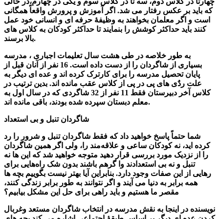
چهارتا در کلاس دوم، سه تا در کلاس سوم و یکی در چهارم،در حالی
که باید بر عکس رفتار می شد. اگر آموزش و پرورش واقعاً همگانی
است و اگر معلمان بخواهند به وظیفۀ حرفه ای و انسانی خود عمل
کنند باید حداکثر کوشش را بنمایند تا حداکثر کودکان به کلاس های
بالا برسند.
به طور خلاصه در طی هشت سال تعلیمات اجباری ، مدرسه
بسیاری از شاگردان را از دست داده است. 16 نفر از آنان قبل از
پایان تحصیل مدرسه را برای کارترک کرده اند و عده ای دیگر به
علت ردٌی های پی در پی از کلاس عقب مانده اند. بدین ترتیب در
کلاس آخر دبیرستان فقط 11 نفر از 32 شاگردی که در سال اول به
معلم دبستان سپرده شده بودند، باقی مانده اند.
شاگردان تنبل و بی استعداد
شما حتماً پاسخ خواهید داد که فقط شاگردان تنبل و شرور را رد
کرده اید، نه کودکان ساعی و علاقه‌مند را، ولی اگر همین شاگردان
را از نزدیک مورد بررسی قرار دهید متوجه خواهید شد که این ها نه
تنبل و نه بی استعدادند وا گرهم باشند بدون شک راه‌هایی برای
رهایی از این صفات وجود دارد. بنابراین آیا بهتر نیست بگوییم بچه ها
همه برابر به دنیا می آیند و اگر نتوانند به طور برابر زندگی کنند،
مقصر ما هستیم و باید راهی برای حل این مشکل بیابیم؟
نویسنده در اینجا به نقش مدرسه در انتخاب شاگردان مستعد وغربال
کردن عده ای دیگر بر اساس طبقۀ اجتماعی اشاره می کند.بچه های