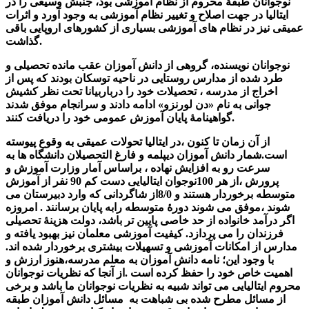
نوجوانان طبقۀ محروم از نظام آموزشی بود، جنبش وسیعی را در
ایتالیا در جهت اصلاح و تغییر نظام آموزشی به وجود آورد و اثرات
عمیقی نیز در نظام های آموزشی بسیاری از کشورهای اروپایی باقی
گذاشت.
نوجوانان نویسنده، گروهی از دانش آموزان عقب مانده تحصیلی و
طرد شده از مدارس روستایی در ناحیه توسکان بودند که پس از
اخراج از مدرسه ، تحصیلات خود را درباربیانا تحت نظر کشیش
جوانی به نام «دن لورنزو» ادامه دادند و سرانجام موفق شدند
گواهینامۀ پایان آموزش عمومی خود را دریافت کنند.
از آن زمان تا کنون ،در ایتالیا تحولات عمیقی به وقوع پیوسته
است.شمار دانش آموزان دیپلمه و فارغ التحصیلان دانشگاه ها به
سرعت رو به افزایش نهاده ، براساس آمار وزارت آموزش و
پرورش ،از هر 100نوجوان ایتالیایی دست کم 90 نفر از آموزش
متوسطه برخوردار هستند و 8/0از شاگردانی که وارد دبیرستان می
شوند ،موفق می شوند دورۀ متوسطه رابه پایان برسانند . امروزه
اگر درآمد خانواده از حد خاصی پایین تر باشد، دولت هزینۀ تحصیلی
فرزندان را می پردازد. کیفیت آموزشی معلمان نیز بهبود یافته و
مدارس از امکانات آموزشی و تسهیلات بیشتری برخوردار شده اند.
با وجود این؛ نامه دانش آموزان به معلم مدرسه،هنوز ارزش و
اهمیت خاص خود را حفظ کرده است .از آنجا که نظریات نوجوانان
محروم ایتالیایی می تواند شبیه به نظریات نوجوانان ما باشد و برخی
از مسائل مطرح شده بی شباهت به مسائل دانش آموزان طبقه