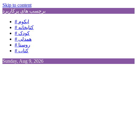
Skip to content
برچسب های پرکاربرد
# ایکوم
# کتابخانه
# کودک
# همدلی
# روستا
# کتاب
Sunday, Aug 9, 2026