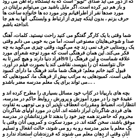
که از دور می آید صدای “نویو” است که به ایستگاه راه آهن می رود
و باز هم دیر کرده است. اگر مایل باشید من می‌توانم برایتان در
مورد صدها نفر از اطرافیانم ودر مورد ده ها خانواده ساعت ها
حرف بزنم ، بدون اینکه چیزی از ارتباط و وابستگی آنها به هم جا
انداخته باشم.
شما وقتی با یک کارگر گفتگو می کنید راحت نیستید. کلمات، آهنگ
صدا و شوخی‌هایتان مصنوعی است، اما من به خوبی می دانم وقتی
یک روستایی حرف نمی زند چه می‌گوید، وقتی چیزی می‌گوید به چه
فکر می‌کند. این همان فرهنگی است که مورد توجه شعرای مورد
علاقه شماست و این فرهنگ را 9/0افراد دنیا دارند و هیچ کس تا به
حال نتوانسته آن را بنویسد، نقاشی کند یا بصورت فیلم در آورد.
قبول کنید خانم معلم؛ فرهنگ شما مانند فرهنگ ما دارای کمبود
هایی است. کمبودهایی به مراتب بیش از فرهنگ ما، کمبودهایی که
می تواند برای یک معلم مدرسه مضر باشدو… .
بچه های باربیانا در کتاب خود مسائل بسیاری را مطرح کرده اند و
عقیدۀ خود را در مورد آموزش و پرورش ، روابط حاکم در مدرسه،
انتظارات، انضباط ومقررات انعطاف ناپذیر آن و بی توجهی به تفاوت
های فردی شاگردان ابراز داشته اند. آنان در مورد اولیای شاگردان
محروم که حاضرند همه چیز خود را بدهند تا فرزندانشان در مدرسه
موفق باشند، سخن گفته اند. در مورد سکوت و کمرویی آنان وقتی با
یک معلم یا مدیر مدرسه رو به رو می شوند، حالت انفعال و تسلیم
آنان وقتی از دهان معلم می شنوند که فرزندشان استعداد ندارد و