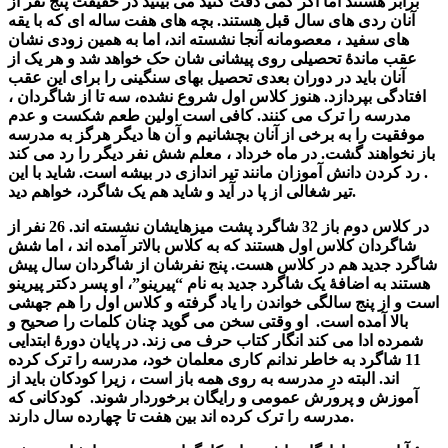
برابر هستند اما اگر کمی دقت کنید می بینید در حقیقت پنج نفر از
آنان ردی های سال قبل هستند. بچه های هفت ساله ای که با یقه
های سفید ، معصومانه آنجا نشسته اند، اما به همین زودی نشان
عقب ماندۀ تحصیلی روی پیشانی شان حک خواهد شد و هر یک از
آنان باید در دوران بعدی تحصیل بهای سنگینی را برای این عقب
افتادگی بپردازد. هنوز کلاس اول شروع نشده، سه تا از شاگردان ،
مدرسه را ترک می کنند. کافی است اولین طعم شکست و عدم
موفقیت را به برخی از آنان بچشانیم و آن ها دیگر هرگز به مدرسه
باز نخواهند گشت. در ماه خرداد ، معلم شش نفر دیگر را رد می کند
. رد کردن دانش آموزان مانند تیر اندازی در بیشه است. شاید با این
تیر شغالی از پا در آید و شاید هم یک شاگرد، خواهم دید.
در کلاس دوم باز 32 شاگرد پشت میزهایشان نشسته اند. 26 نفر از
شاگردان کلاس اول هستند که به کلاس بالاتر آمده اند ، اما شش
شاگرد جدید هم در کلاس هست. پنج نفرشان از شاگردان سال پیش
هستند به اضافۀ یک شاگرد جدید به نام “پیرینو”، او پسر دکتر پیرینو
است و از پنج سالگی خواندن را یاد گرفته و کلاس اول را هم جهشی
بالا آمده است. او وقتی سخن می گوید چنان کلمات را صحیح و
شمرده ادا می کند انگار کتاب حرف می زند. در پایان دورۀ ابتدایی
11 شاگرد به خاطر ندانم کاری معلمان خود، مدرسه را ترک کرده
اند. البته درِ مدرسه به روی همه باز است ، زیرا کودکان باید از
آموزش و پرورش عمومی و رایگان برخوردار شوند. کودکانی که
مدرسه را ترک کرده اند بین هفت تا چهارده سال دارند.