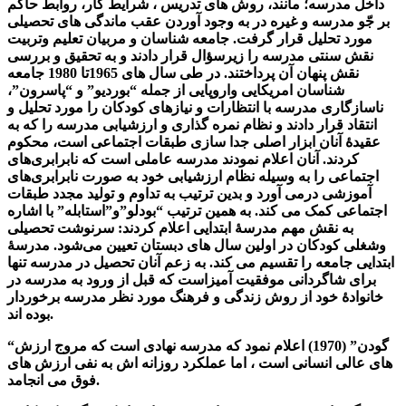
داخل مدرسه؛ مانند، روش های تدریس ، شرایط کار، روابط حاکم
بر جّو مدرسه و غیره در به وجود آوردن عقب ماندگی های تحصیلی
مورد تحلیل قرار گرفت. جامعه شناسان و مربیان تعلیم وتربیت
نقش سنتی مدرسه را زیرسؤال قرار دادند و به تحقیق و بررسی
نقش پنهان آن پرداختند. در طی سال های 1965تا 1980 جامعه
شناسان امریکایی واروپایی از جمله “بوردیو” و “پاسرون”،
ناسازگاری مدرسه با انتظارات و نیازهای کودکان را مورد تحلیل و
انتقاد قرار دادند و نظام نمره گذاری و ارزشیابی مدرسه را که به
عقیدۀ آنان ابزار اصلی جدا سازی طبقات اجتماعی است، محکوم
کردند. آنان اعلام نمودند مدرسه عاملی است که نابرابری‌های
اجتماعی را به وسیله نظام ارزشیابی خود به صورت نابرابری‌های
آموزشی درمی آورد و بدین ترتیب به تداوم و تولید مجدد طبقات
اجتماعی کمک می کند. به همین ترتیب “بودلو”و”استابله” با اشاره
به نقش مهم مدرسۀ ابتدایی اعلام کردند: سرنوشت تحصیلی
وشغلی کودکان در اولین سال های دبستان تعیین می‌شود. مدرسۀ
ابتدایی جامعه را تقسیم می کند. به زعم آنان تحصیل در مدرسه تنها
برای شاگردانی موفقیت آمیزاست که قبل از ورود به مدرسه در
خانوادۀ خود از روش زندگی و فرهنگ مورد نظر مدرسه برخوردار
بوده اند.
“گودن” (1970) اعلام نمود که مدرسه نهادی است که مروج ارزش
های عالی انسانی است ، اما عملکرد روزانه اش به نفی ارزش های
فوق می انجامد.