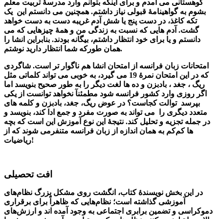
کوهستانی می آمدم و برای اینکه بتوانم وارد مدرسۀ تربیت معلم
بشوم به گواهینامۀ قبولی نیاز داشتم. همچنین می دانستم این یک
تکه کاغذ، در دست پنج یا شش آدم غریبه دست به دست خواهد
گشت. آدم هایی که نسبت به زندگی من و همۀ چیزهایی که می
دانستم و یا برای خود انتظار داشتم، بیگانه بودند. بنابراین انشا را
همان طورکه شما انتظار دارید نوشتم.
امتحانات زبان فرانسه از امتحان انشا هم ناگوار تر است. شاگردی
که در این امتحان نمرۀ 19 می گیرد، به خوبی می تواند کلماتی مثل
ریگ ، جغد ، بادبزن و ده ها لغت دیگر را به طور صحیح بنویسد اما
اگر روزی وارد کشور فرانسه شود مطمئنآ نخواهد توانست از یکی
بپرسد توالت کجاست؟ در عوض ریگ، جغد، بادبزن و کلمه های
متعدد دیگری را می تواند به صورت مفرد و جمع ادا کند، بنویسد و
در جمله تجزیه و تحلیل کند. نتیجۀ این نوع آموزش این است که بچه
ها کم‌کم به همان اندازه از زبان فرانسه متنفرمی شوند که از
ریاضیات!
افت تحصیلی
در این بخش نویسندۀ کتاب، انگشت روی مشکل بزرگ نظام‌های
آموزشی گذاشته است؛ نظام‌هایی که ظاهراً برای برقراری
دموکراسی و تضمین برابری اجتماعی به وجود آمده اند و ارزش‌های