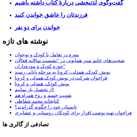
گفت‌وگوی لذتبخشی دربارۀ کتاب داشته باشیم
فرزندتان را عاشق خواندن کنید
خواندن برای دو نفر
نوشته های تازه
موزه در تعامل با کودک و نوجوان
صحبت‌های خانم منیر همایونی در “نشست سالانه فعالان
حوزه کودک و موزه‌داران”
پویش کودک، همدلی، کرونا به مرحله پایانی رسید
فراخوان شرکت در پویش کودک،همدلی و کرونا
پویش کودک، همدلی و کرونا
از تحصیل باز نمانیم!
تقویت جسم و روح همراه هم
کتابخانه محمد شقاطی
تابستان خود را چگونه گذراندید؟
فراخوان تهیه نوشت افزار برای کودکان روستایی و عشایری
تصادفی از گالری ها