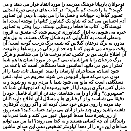
نوجوانان باربیانا فرهنگ مدرسه را مورد انتقاد قرار می دهند و می
گویند:” ما را دست کم نگیرید”. در کتاب های درسی دورۀ ابتدایی
تصویر گیاهان، حیوانات و فصل ها را می بینید. با دیدن این تصاویر
آدم احساس می کند که شاید یک کشاورز کتابها را نوشته است. اما
نویسندگان کتاب ها قطعاً روستایی نیستند، زیرا وقتی به تصاویر
خیره می شویم، به ابزار کشاورزی ترسیم شده که متعلق به قرون
وسطی است، به کلنگهایی که به شکل چنگک هستند، به بیل های
مدور، به برگ درختان گیلاس که شبیه برگ درخت گوجه است؛ آن
وقت متوجه می شویم که تا چه حد از زندگی در روستاها و طبیعت
آن اطلاع دارید. من بر عکس، تمام درخت ها را می شناسم و هرگز
برگ درختان را با هم اشتباه نمی کنم. در مورد انسان ها هم شما
کمتر از من می دانید. آسانسور شما دستگاهی است که باعث می
شود انسان، مستأجران آپارتمان را نبیند. اتومبیل تان، شما را از
دیدن مردمی‌که سوار اتوبوس می شوند محروم می نماید، تلفن
دستگاهی است که مانع می شود شما با مردم رو به رو شوید و به
منزل کس دیگری بروید. آیا از خود پرسیده اید که نوجوانان شما که
“سیسرون” و آثار او را می شناسند، چند تن از افراد فامیل خود را
دقیقاً می شناسند و از گرفتاری ها و مسائل آنان اطلاع دارند؟آنان
چند مرده را روی دوش خود حمل کرده اند و اگر روزی گرفتاری
داشته باشید روی چند نفر از آنان می توانید حساب کنید؟ همه روز،
از زیر پنجرۀ شما صدها اتومبیل عبور می کنند و شما نمی‌دانید
رانندگان آن چه کسانی هستند و به کجا می روند؟ اما من می توانم
صداهای این دره را از ده‌ها کیلومتر تشخیص دهم. این صدای ماشین