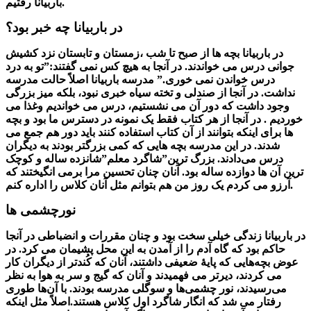
باربیانا رفتیم.
در باربیانا چه خبر بود؟
در باربیانا بچه ها از صبح تا شب ،زمستان و تابستان نزد کشیش
جوانی درس می خواندند. در آنجا به هیچ کس نمی گفتند:”تو به درد
درس خواندن نمی خوری.” مدرسه باربیانا اصلاً حالت مدرسه
نداشت. در آنجا از صندلی و تخته سیاه خبری نبود، بلکه میز بزرگی
وجود داشت که دور آن می نشستیم، درس می خواندیم وغذا می
خوردیم . در آنجا از هر کتاب فقط یک نمونه در دسترس ما بود و بچه
ها برای اینکه بتوانند از آن کتاب استفاده کنند باید دور هم جمع می
شدند. در این مدرسه بچه هایی که کمی بزرگتر بودند به دیگران
درس می‌دادند. بزرگ ترین”شاگرد معلم”شانزده ساله و کوچک
ترین آن ها دوازده ساله بود. آنان چنان تحسین مرا برمی انگیختند که
آرزو می کردم یک روز من هم بتوانم مثل آنان کلاس را اداره کنم.
نورچشمی ها
در باربیانا زندگی خیلی سخت بود و چنان مقررات و انضباطی در آنجا
حاکم بود که گاه آدم را از آمدن به این محل پشیمان می کرد. در
عوض بچه‌هایی که پایۀ ضعیفی داشتند، آنان که کُندتر از دیگران کار
می کردند، دیرتر می فهمیدند و آنان که گیج و سر به هوا به نظر
می‌رسیدند، نور چشمی‌ها و سوگلی مدرسه بودند. با آن‌ها طوری
رفتار می شد که انگار شاگرد اول کلاس هستند.اصلاً مثل اینکه