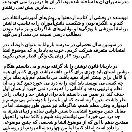
مدرسه برای آن ها ساخته شده بود. اگر آن ها درس را نمی فهمیدند،
سایرین پیش نمی رفتندو… .
نویسنده در بخشی از کتاب، ازمحتوا و روش‌های آموزشی انتقاد می
کند و بی‌انگیزه بودن و شکست دانش‌آموزان را به تناسب نداشتن
برنامۀ آموزشی با ویژگی‌ها و توانایی‌های شاگردان و نیز مفید نبودن
مطالب درسی نسبت می دهد. او می‌گوید:
در سومین سال تحصیلی در مدرسه باربیانا به عنوان داوطلب در
امتحانات متفرقه شرکت کردم . خوب به یاد دارم که موضوع انشا
این بود: ” از زبان یک واگن قطار سخن بگویید”.
در باربیانا قانون نوشتن را یاد گرفته بودم و می دانستم هنگام
نوشتن انسان باید چیزی برای گفتن داشته باشد، چیزی که برای همه
یا لااقل برای بیشتر افراد مفید باشد. می دانستم آدم باید بداند برای
چه کسی می نویسد. باید آنچه را به درد می خوردجمع کند و به آن
نظم و ترتیبی بدهد و کلماتی را که به درد نمی خورد از همان اول
حذف کند. در ضمن می دانستم باید برای نوشتن حد و زمانی را در
نظر داشت. بدین گونه است که این نامه را با دوستانم می نویسم و
امیدوارم وقتی معلم شدم، شاگردانم نیز همین طور بنویسند. اما در
مقابل چنین موضوع انشایی، دانستن قوانین ساده و زیبای هنری به
چه درد می خورد؟ می توانستم بلند شوم و کاغذ سفید را تحویل
ممتحن بدهم یا این که از موضوع انشا و شخصی که چنین موضوعی
را داده است انتقاد کنم؛ اما من چهارده ساله بودم، از روستایی