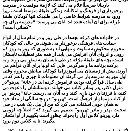
باربیانا صریحاًاعلام می کنند که لازمۀ موفقیت در مدرسه
برخورداری از فرهنگ و امکانات زندگی طبقۀ متوسط است، زیرا
ورود به مدرسه شرایط خاصی را می طلبدکه تنها کودکان طبقۀ
مٌرفه برای آن آماده شده اند. آنان می پرسند: “مدرسه برای چه
کسانی است؟”
در خانواده های مٌرفه بچه‌ها در طی روز و در تمام سال از انواع
حمایت های فرهنگی برخوردار می شوند. در حالی که کودکان
محروم محکوم به سکوت و تنهایی اند به طوری که روز به روز کم
رویی و انزوای آنان افزایش می یابد. از همه بدتر تعطیلات تابستان
است. بچه های طبقۀ مرٌفه در طی تابستان به سفر می روند و به
برکت برنامه ها و سرگرمی هایی که اولیا برای آنان فراهم می
آورند، بیش از زمستان می آموزند اما کودکان مناطق محروم وقتی
اول مهر به مدرسه باز می گردند آن معلومات نا چیزی را هم که در
طی سال فرا گرفته بودند، فراموش کرده اند. در خانۀ” پیرینو”در
منزل دکتر، پدر ومادر کتاب می خوانند، دوستانشان را دعوت می
کنند، با فرزندان خود بازی کنند و به آنان می رسند. خانۀ” پیرینو” پر
از کتاب ومملو از فرهنگ است. “پیرینو” در پنج سالگی از مداد خود
به همان خوبی استفاده می کرد که من از بیل . یک شب در طی
صحبت ، پدر و مادر “پیرینو” تصمیم می گیرند که ” اصلاً چه لزومی
دارد پیرینو کلاس اول را بخواند چظور است بگوییم از او امتحان
بگیرند تا به کلاس دوم برود.