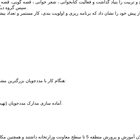
و تربیت را بنیاد گذاشت و فعالیت کتابخوانی ، شعر خوانی ، قصه گویی، قصه 
سپس گروه دیگری از داوطلبان عضو انجمن حمایت از حقوق کودک به جمع همکاران پیوستند.
 پیش خود را نشان داد که برنامه ریزی و اولویت بندی، کار مستمر و تعداد بی
هنگام کار با مددجویان بزرگترین مشکل بیسوادی بیشتر آنان بود و برای رفع آن امکانات زیر بایستی فراهم می شد:
3- تهیه لوازم آم
4- آماده سازی مدارک مددجویان (تهیه عکس ، مدارک تحصیلی ،شناسنامه) برای شرکت در امتحانات متفرقه.
با ملاقات های متعددی که همکاران داوطلب نزدیک به دو سال با مسئولان آموزش و پرو