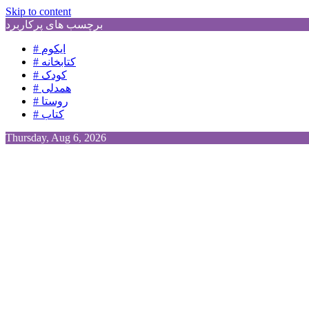
Skip to content
برچسب های پرکاربرد
# ایکوم
# کتابخانه
# کودک
# همدلی
# روستا
# کتاب
Thursday, Aug 6, 2026