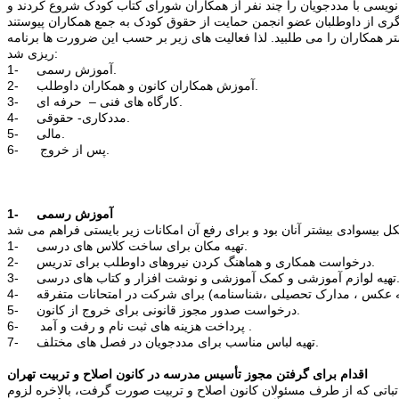
نویسی با مددجویان را چند نفر از همکاران شورای کتاب کودک شروع کردند و
شتر همکاران را می طلبید. لذا فعالیت های زیر بر حسب این ضرورت ها برنامه
ریزی شد:
1- آموزش رسمی.
2- آموزش همکاران کانون و همکاران داوطلب.
3- کارگاه های فنی – حرفه ای.
4- مددکاری- حقوقی.
5- مالی.
6- پس از خروج.
آموزش رسمی
1-
1- تهیه مکان برای ساخت کلاس های درسی.
2- درخواست همکاری و هماهنگ کردن نیروهای داوطلب برای تدریس.
وزشی و کمک آموزشی و نوشت افزار و کتاب های درسی.
5- درخواست صدور مجوز قانونی برای خروج از کانون.
6- پرداخت هزینه های ثبت نام و رفت و آمد .
7- تهیه لباس مناسب برای مددجویان در فصل های مختلف.
اقدام برای گرفتن مجوز تأسیس مدرسه در کانون اصلاح و تربیت تهران
رش منطقه 5 تا سطح معاونت وزارتخانه داشتند و همچنین مکاتباتی که از طرف مسئولان کانون اصلاح و تربیت صورت گرفت، بالاخره لزوم