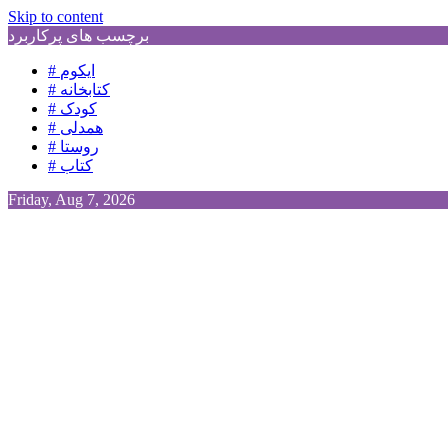
Skip to content
برچسب های پرکاربرد
# ایکوم
# کتابخانه
# کودک
# همدلی
# روستا
# کتاب
Friday, Aug 7, 2026