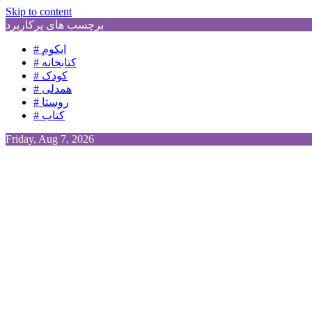
Skip to content
برچسب های پرکاربرد
# ایکوم
# کتابخانه
# کودک
# همدلی
# روستا
# کتاب
Friday, Aug 7, 2026