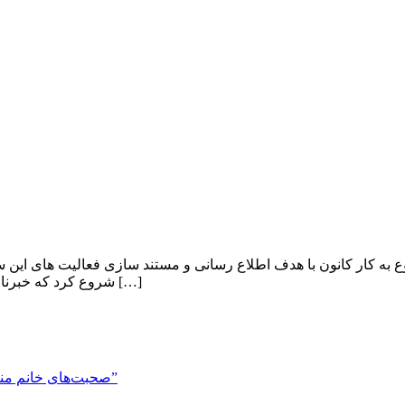
ه کار کانون با هدف اطلاع رسانی و مستند سازی فعالیت های این سا
شروع کرد که خبرنامۀ داخلی کانون توسعه فرهنگی کودکان است. تهیه و تولید جزوه های […]
صحبت‌های خانم منیر همایونی در “نشست سالانه فعالان حوزه کودک و موزه‌داران”