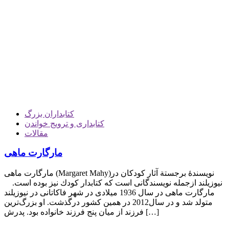
کتابداران بزرگ
کتابداری و ترویج خواندن
مقالات
مارگارت ماهی
مارگارت ماهی (Margaret Mahy)‏ نویسندهٔ برجستة آثار کودکان در
نیوزیلند ازجمله نويسندگانی است كه كتابدار كودك نيز بوده است.
مارگارت ماهی در سال 1936 ميلادی در شهر فاكاتانی در نیوزیلند
متولد شد و در سال2012 در همين كشور درگذشت. او بزرگ‌ترین
فرزند از میان پنج فرزند خانواده بود. پدرش […]