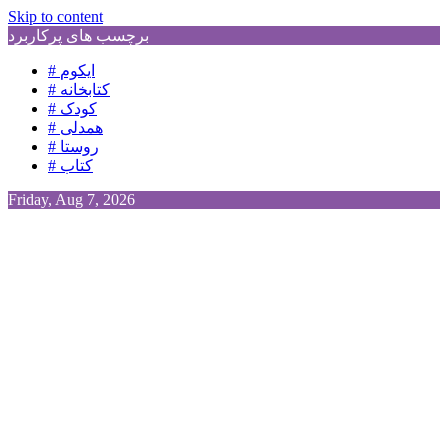
Skip to content
برچسب های پرکاربرد
# ایکوم
# کتابخانه
# کودک
# همدلی
# روستا
# کتاب
Friday, Aug 7, 2026