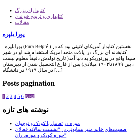
کتابداران بزرگ
کتابداری و ترویج خواندن
مقالات
پورا بلپره
پورابلپره (Pura Belpré ) نخستين كتابدار آمريكای لاتينی بود كه در
كتابخانه ای بزرگ در ايالات متحد امريكا استخدام شد.او در شهر
سيدا واقع در پورتوريكو به دنيا آمد( تاريخ تولدش دقيقاً معلوم نيست
، بين ١٨٩٩تا١٩٠٣ ميلادی).پس از فارغ التحصيل شدن از دبيرستان
در سال ١٩١٩ در دانشگاه […]
Posts pagination
1
2
3
4
5
6
Next
نوشته های تازه
موزه در تعامل با کودک و نوجوان
صحبت‌های خانم منیر همایونی در “نشست سالانه فعالان
حوزه کودک و موزه‌داران”