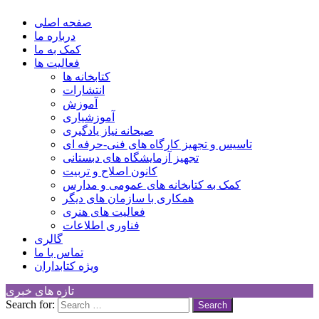
کانون توسعه فرهنگی کودکان
Children Cultural Development Center
صفحه اصلی
درباره ما
کمک به ما
فعالیت ها
کتابخانه ها
انتشارات
آموزش
آموزشیاری
صبحانه نیاز یادگیری
تاسیس و تجهیز کارگاه های فنی-حرفه ای
تجهیز آزمایشگاه های دبستانی
کانون اصلاح و تربیت
کمک به کتابخانه های عمومی و مدارس
همکاری با سازمان های دیگر
فعالیت های هنری
فناوری اطلاعات
گالری
تماس با ما
ویژه کتابداران
تازه های خبری
Search for: