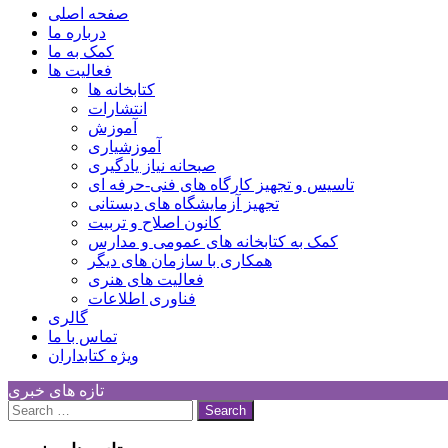
Children Cultural Development Center
صفحه اصلی
درباره ما
کمک به ما
فعالیت ها
کتابخانه ها
انتشارات
آموزش
آموزشیاری
صبحانه نیاز یادگیری
تاسیس و تجهیز کارگاه های فنی-حرفه ای
تجهیز آزمایشگاه های دبستانی
کانون اصلاح و تربیت
کمک به کتابخانه های عمومی و مدارس
همکاری با سازمان های دیگر
فعالیت های هنری
فناوری اطلاعات
گالری
تماس با ما
ویژه کتابداران
تازه های خبری
Search
for: