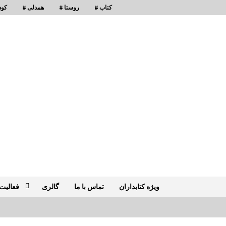
# کتاب
# روستا
# همدلی
# ک
کانون 
ویژه کتابداران
تماس با ما
گالری
فعالیت 