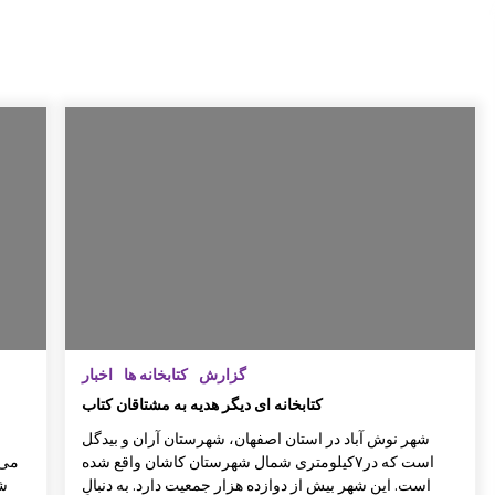
ن
گزارش سفر لرستان
ک
ن
علی اکبر امیر خوئی برگزیده مسابقات
علمی کاربردی از مراکز آموزشی خراس
ان جنوبی مسابقات کشوری
گزارش برگزاری کارگاه های کانون توس
عه فرهنگی کودکان
گزارش
کتابخانه ها
اخبار
کتابخانه ای دیگر هدیه به مشتاقان کتاب
نمایشگاه نقاشی روی سفال به نفع کانو
ن
شهر نوش آباد در استان اصفهان، شهرستان آران و بیدگل
است که در۷کیلومتری شمال شهرستان کاشان واقع شده
است. این شهر بیش از دوازده هزار جمعیت دارد. به دنبالِ
شو