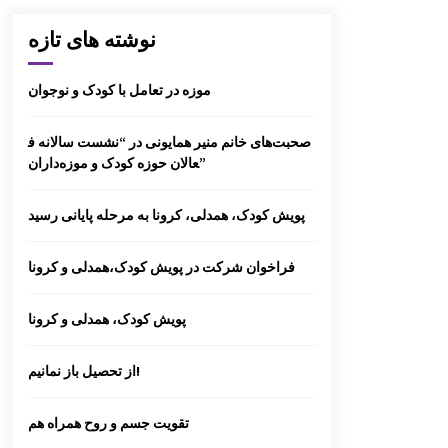
گزارش سفر کردستا
نوشته های تازه
موزه در تعامل با کودک و نوجوان
صحبت‌های خانم منیر همایونی در “نشست سالانه ف
گزارش سفر لرستا
عالان حوزه کودک و موزه‌داران”
پویش کودک، همدلی، کرونا به مرحله پایانی رسید
کارگاه تسهیلگری فعالیت های آموزشی
– فرهنگی در روستا
فراخوان شرکت در پویش کودک،همدلی و کرونا
پویش کودک، همدلی و کرونا
انتخاب عضو کتابخانه کلنگانه بعنوان کتاب
از تحصیل باز نمانیم!
دار نمونه
تقویت جسم و روح همراه هم