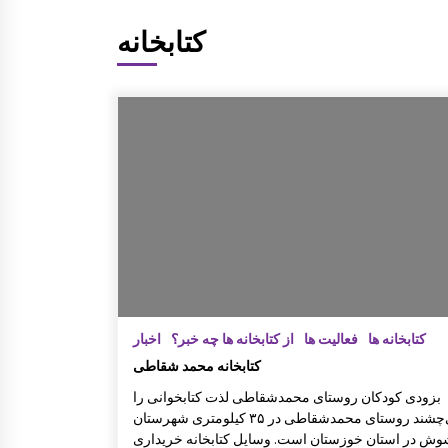
ارگاه و میزگرد مربوط به ادبیات کودک
کتابخانه
با موضوع شناخت قصه و قصه گویی و
شاهنامه خوانی
چهاردهمین کتابخانۀ روستایی کانون توس
عه راه افتاد
برگزاری کارگاه ترویج خواندن
کتابخانه ها
فعالیت ها
از کتابخانه ها چه خبر؟
اخبار
کتابخانه محمد شقاطی
بر گزاری دوره آموزشی شناخت قصه و
قصه گویی آذزماه ۱۳۸۹
بزودی کودکان روستای محمدشقاطی لذت کتابخوانی را
می‌چشند روستای محمدشقاطی در ۳۵ کیلومتری شهرستان
ش در استان خوزستان است. وسایل کتابخانه خریداری