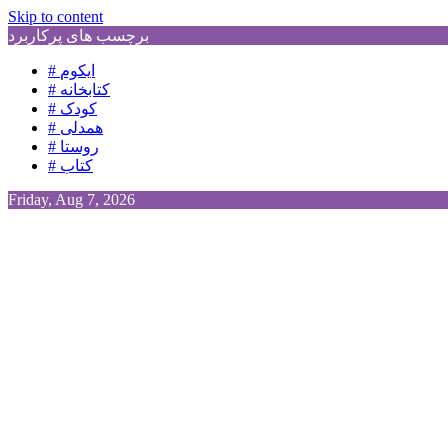
Skip to content
برچسب های پرکاربرد
# ایکوم
# کتابخانه
# کودک
# همدلی
# روستا
# کتاب
Friday, Aug 7, 2026