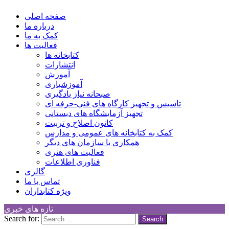
کانون توسعه فرهنگی کودکان
Children Cultural Development Center
صفحه اصلی
درباره ما
کمک به ما
فعالیت ها
کتابخانه ها
انتشارات
آموزش
آموزشیاری
صبحانه نیاز یادگیری
تاسیس و تجهیز کارگاه های فنی-حرفه ای
تجهیز آزمایشگاه های دبستانی
کانون اصلاح و تربیت
کمک به کتابخانه های عمومی و مدارس
همکاری با سازمان های دیگر
فعالیت های هنری
فناوری اطلاعات
گالری
تماس با ما
ویژه کتابداران
تازه های خبری
Search for: