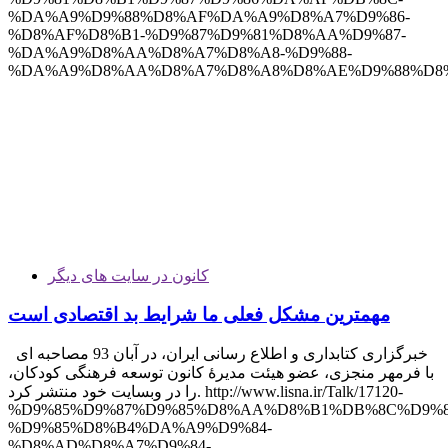
%DA%A9%D9%88%D8%AF%DA%A9%D8%A7%D9%86-
%D8%AF%D8%B1-%D9%87%D9%81%D8%AA%D9%87-
%DA%A9%D8%AA%D8%A7%D8%A8-%D9%88-
%DA%A9%D8%AA%D8%A7%D8%A8%D8%AE%D9%88%D8
کانون در سایت های دیگر
مهمترین مشکل فعلی ما شرایط بد اقتصادی است
خبرگزاری کتابداری و اطلاع رسانی ایران، در آبان 93 مصاحبه ای
با فرمهر منجزی، عضو هیئت مدیرۀ کانون توسعه فرهنگی کودکان،
را در وبسایت خود منتشر کرد. http://www.lisna.ir/Talk/17120-
%D9%85%D9%87%D9%85%D8%AA%D8%B1%DB%8C%D9%8
%D9%85%D8%B4%DA%A9%D9%84-
%D8%AD%D8%A7%D9%84-