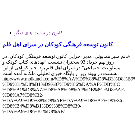
کانون در سایت های دیگر
کانون توسعه فرهنگی کودکان در سرای اهل قلم
خانم منیر همایونی، مدیر اجرایی کانون توسعه فرهنگی کودکان، در
روز نهم خرداد 93 سخنران نشست “نهادهای کتاب کودک و
مسئولیت اجتماعی” در سرای اهل قلم بود. خبر کوتاهی از این
نشست در پیوند زیر از پایگاه خبری تحلیلی ملکانه آمده است.
http://www.molkaneh.com/%D8%AA%D9%88%D8%B3%D8%B9
%D9%81%D8%B1%D9%87%D9%86%DA%AF%DB%8C-
%D8%B1%D8%A7-%D8%A8%D8%A7%DB%8C%D8%AF-
%D8%A7%D8%B2-
%DA%A9%D9%88%D8%AF%DA%A9%D8%A7%D9%86-
%D8%B4%D8%B1%D9%88%D8%B9-
%DA%A9%D8%B1%D8%AF/