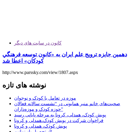
کانون در سایت های دیگر
دهمين جايزه ترويج علم ايران به «كانون توسعه فرهنگي
كودكان» اعطا شد
http://www.parssky.com/view/1807.aspx
نوشته های تازه
موزه در تعامل با کودک و نوجوان
صحبت‌های خانم منیر همایونی در “نشست سالانه فعالان
حوزه کودک و موزه‌داران”
پویش کودک، همدلی، کرونا به مرحله پایانی رسید
فراخوان شرکت در پویش کودک،همدلی و کرونا
پویش کودک، همدلی و کرونا
از تحصیل باز نمانیم!