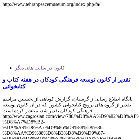
http://www.tehranpeacemuseum.org/index.php/fa/
کانون در سایت های دیگر
تقدیر از کانون توسعه فرهنگی کودکان در هفته کتاب و
کتابخوانی
پایگاه اطلاع رسانی زاگرسیان، گزارش کوتاهی از نخستین مراسم
تقدیر از گروه های ترویج کتابخوانی کشور، که در آن کانون توسعه
فرهنگی کودکان تقدیر شد، منتشر کرده است.
http://www.zagrosian.com/view/788/%D8%AA%D9%82%D8%
%D8%A7%D8%B2-
%DA%A9%D8%A7%D9%86%D9%88%D9%86-
%D8%AA%D9%88%D8%B3%D8%B9%D9%87-
%D9%81%D8%B1%D9%87%D9%86%DA%AF%DB%8C-