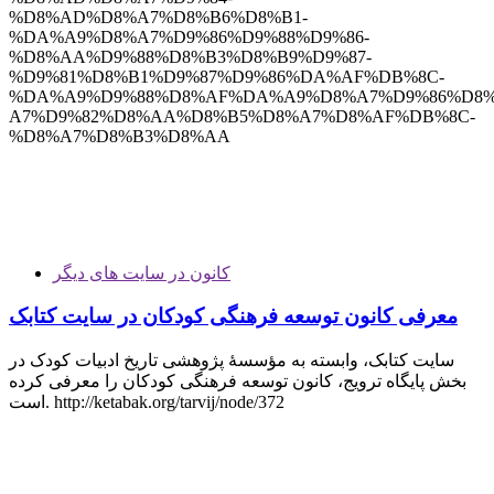
%D8%AD%D8%A7%D8%B6%D8%B1-
%DA%A9%D8%A7%D9%86%D9%88%D9%86-
%D8%AA%D9%88%D8%B3%D8%B9%D9%87-
%D9%81%D8%B1%D9%87%D9%86%DA%AF%DB%8C-
%DA%A9%D9%88%D8%AF%DA%A9%D8%A7%D9%86%D8%
A7%D9%82%D8%AA%D8%B5%D8%A7%D8%AF%DB%8C-
%D8%A7%D8%B3%D8%AA
کانون در سایت های دیگر
معرفی کانون توسعه فرهنگی کودکان در سایت کتابک
سایت کتابک، وابسته به مؤسسۀ پژوهشی تاریخ ادبیات کودک در
بخش پایگاه ترویج، کانون توسعه فرهنگی کودکان را معرفی کرده
است. http://ketabak.org/tarvij/node/372