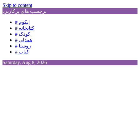
Skip to content
برچسب های پرکاربرد
# ایکوم
# کتابخانه
# کودک
# همدلی
# روستا
# کتاب
Saturday, Aug 8, 2026