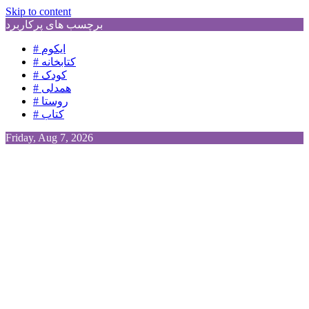
Skip to content
برچسب های پرکاربرد
# ایکوم
# کتابخانه
# کودک
# همدلی
# روستا
# کتاب
Friday, Aug 7, 2026