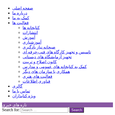
کانون توسعه فرهنگی کودکان
Children Cultural Development Center
صفحه اصلی
درباره ما
کمک به ما
فعالیت ها
کتابخانه ها
انتشارات
آموزش
آموزشیاری
صبحانه نیاز یادگیری
تاسیس و تجهیز کارگاه های فنی-حرفه ای
تجهیز آزمایشگاه های دبستانی
کانون اصلاح و تربیت
کمک به کتابخانه های عمومی و مدارس
همکاری با سازمان های دیگر
فعالیت های هنری
فناوری اطلاعات
گالری
تماس با ما
ویژه کتابداران
تازه های خبری
Search for: