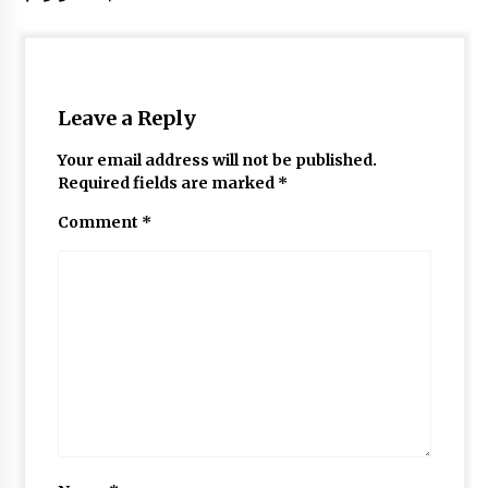
فتاد
علی اکبر امیر خوئی برگزیده مسابقات علمی کا
ربردی از مراکز آموزشی خراسان جنوبی مسابقا
Leave a Reply
ت کشوری
Your email address will not be published.
Required fields are marked
*
گزارش سفر لرستان
Comment
*
برگزاری کارگاه ترویج خواندن
گزارش برگزاری کارگاه های کانون توسعه فرهنگ
ی کودکان
کارگاه تسهیلگری فعالیت های آموزشی – فرهنگ
ی در روستا