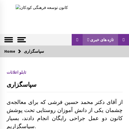
S
k
Children Cultural Development Center
کانون توسعه ف
i
p
رهنگی کودکان
t
o
c
تازه های خبری
o
n
سپاسگزاری
تازه های خبری
Home
t
e
کارگاه و میزگرد مربوط به ادبیات کودک با موضو
n
تابلو اعلانات
ع شناخت قصه و قصه گویی و شاهنامه خوانی
t
سپاسگزاری
گزارش سفر لرستان
از آقای دکتر محمد حسین فرشی که برای معالجه‌ی
گزارش سفر کردستان
چشمان یکی از دانش آموزان روستایی تحت پوشش
کانون دو عمل جراحی رایگان انجام دادند، بسیار
سپاسگزاریم.
چهاردهمین کتابخانۀ روستایی کانون توسعه راه ا