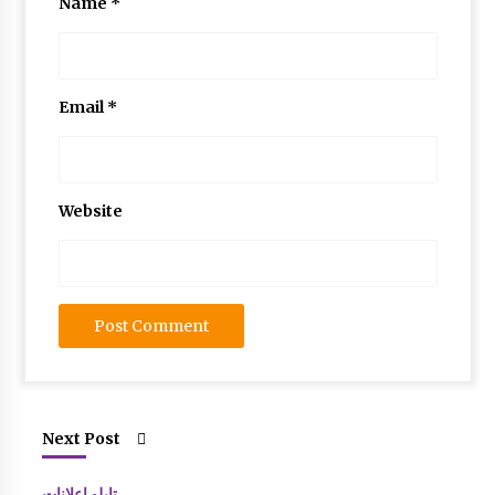
Name
*
بر گزاری دوره آموزشی شناخت قصه و قصه گوی
ی آذزماه ۱۳۸۹
نمایشگاه نقاشی روی سفال به نفع کانون
Email
*
انتخاب عضو کتابخانه کلنگانه بعنوان کتابدار نمونه
Website
Next Post
تابلو اعلانات