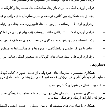
– فراهم آوردن امکانات برای بازارها، نمایشگاه ها، سمینارها و کارگاه ه
– ایجاد زمینه همکاری بین کانون توسعه و سایر سازمان های دولتی و غیر
– برقراری ارتباط با رسانه ها ( روزنامه ها، تلویزیون، مطبوعات و ارتباط
– فراهم آوردن امکانات تبلیغاتی مانند ( پوستر، بَنِر، پیام نویسی در اما
– جذب اعضاء جدید و دعوت به همکاری در فعالیت های مختلف کانون تو
– ارتباط با مراکز علمی و دانشگاهی ، موزه ها و فرهنگسراها به منظور 
– برقراری ارتباط با بیمارستان های کودکان به منظور کمک رسانی در زمین
دستاوردها:
– همکاری مستمر با سازمان های غیردولتی از جمله: شورای کتاب کودک، مؤ
حمایت از کودکان کار و خیابان(کرج) ، مجتمع علمی- پژوهشی امام صادق در یز
– عضویت فعال در شورای گسترش صلح
– همکاری مستمر با سازمان های دولتی، از جمله معاونت فرهنگی – اجتما
نوجوانان، ادارات ارشاد و فرهنگ اسلامی.
– همکاری با سازمان های منطقه ای و بین المللی از جمله: انجمن اکتشافی سن