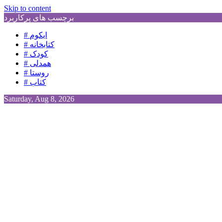
Skip to content
برچسب های پرکاربرد
# ایکوم
# کتابخانه
# کودک
# همدلی
# روستا
# کتاب
Saturday, Aug 8, 2026