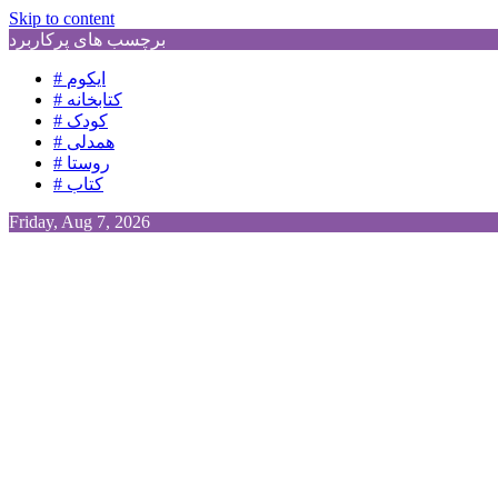
Skip to content
برچسب های پرکاربرد
# ایکوم
# کتابخانه
# کودک
# همدلی
# روستا
# کتاب
Friday, Aug 7, 2026