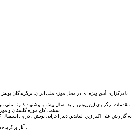
با برگزاری آیین ویژه ای در محل موزه ملی ایران، برگزیدگان پویش
مقدمات برگزاری این پویش از یک سال پیش با پیشنهاد کمیته ملی م
سینما، کاخ موزه گلستان و موزه هنرهای معاصر، اجرایی شد. همزمان ، جمعی از هنرمندان و صاحبنظران فر هنگی برای بررسی و سنجش آثار رسیده اعلام همکاری کردند.
به گزارش علی اکبر زین العابدین دبیر اجرایی پویش ، در پی استقبال 
آثار برگزیده در موزه ملی ایران، موزه سینما و کاخ موزه گلستان به نمایش در آمد و آثار نوشتاری کودکان و نوجوانان در قالب کتاب الکترونیک منتشر شد .