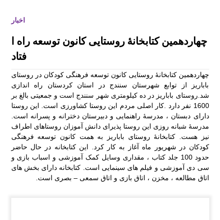
کارگاه و میزگرد مربوط به ادبیات کودک با موضو
اخبار
ع شناخت قصه و قصه گویی و شاهنامه خوانی
چهاردهمین کتابخانۀ روستایی کانون توسعه راه ا
فتاد
چهاردهمین کتابخانۀ روستایی کانون توسعه فرهنگی کودکان در روستای
باباریز از توابع شهرستان سنندج در استان کردستان راه اندازی
گزارش سفر لرستان
شد.روستای باباریز در ده کیلومتری شهر سنندج است و جمعیتی بالغ بر
1600 نفر دارد .کار اصلی مردم این روستا کشاورزی است. این روستا
دارای دبستان ، مدرسۀ راهنمایی و دبیرستان دخترانه و پسرانه است.
گزارش سفر کردستان
مدرسۀ شبانه روزی این روستا پذیرای دانش آموزان روستاهای اطراف
نیز هست. کتابخانۀ روستای باباریز به همت کانون توسعه فرهنگی
کودکان در شهریور ماه آغاز به کار کرد. این کتابخانه در حال حاضر
چهاردهمین کتابخانۀ روستایی کانون توسعه راه ا
فتاد
حدود 100 جلد کتاب ، مقداری وسایل کمک آموزشی و اسباب بازی و
سی دی آموزشی و فیلم های سینمایی است. کتابخانه دارای بخش های
اتاق مطالعه ، مخزن ، اتاق بازی و اتاق سمعی – بصری است.
علی اکبر امیر خوئی برگزیده مسابقات علمی کا
ربردی از مراکز آموزشی خراسان جنوبی مسابقا
ت کشوری