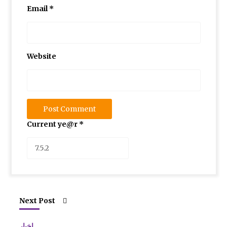
Email
*
بر گزاری دوره آموزشی شناخت قصه و قصه گوی
ی آذزماه 1389
Website
نمایشگاه نقاشی روی سفال به نفع کانون
انتخاب عضو کتابخانه کلنگانه بعنوان کتابدار نمونه
Current ye@r
*
Next Post
اخبار