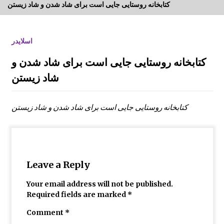
کتابخانه روستایی جایی است برای شاد شدن و شاد زیستن
کارگاه و میزگرد مربوط به ادبیات کودک با موضو
ع شناخت قصه و قصه گویی و شاهنامه خوانی
اسلایدر
کتابخانه روستایی جایی است برای شاد شدن و
شاد زیستن
گزارش سفر لرستان
کتابخانه روستایی جایی است برای شاد شدن و شاد زیستن
گزارش سفر کردستان
چهاردهمین کتابخانۀ روستایی کانون توسعه راه ا
فتاد
Leave a Reply
Your email address will not be published.
علی اکبر امیر خوئی برگزیده مسابقات علمی کا
Required fields are marked
*
ربردی از مراکز آموزشی خراسان جنوبی مسابقا
ت کشوری
Comment
*