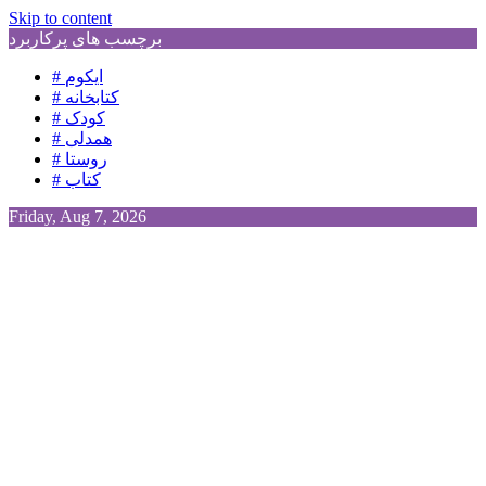
Skip to content
برچسب های پرکاربرد
# ایکوم
# کتابخانه
# کودک
# همدلی
# روستا
# کتاب
Friday, Aug 7, 2026