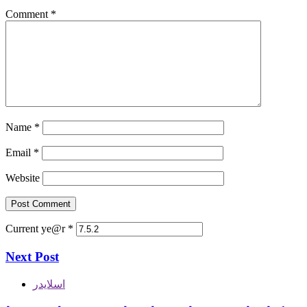
Comment
*
Name
*
Email
*
Website
Current ye@r
*
Next Post
اسلایدر