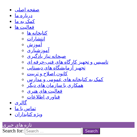
کانون توسعه فرهنگی کودکان
Children Cultural Development Center
صفحه اصلی
درباره ما
کمک به ما
فعالیت ها
کتابخانه ها
انتشارات
آموزش
آموزشیاری
صبحانه نیاز یادگیری
تاسیس و تجهیز کارگاه های فنی-حرفه ای
تجهیز آزمایشگاه های دبستانی
کانون اصلاح و تربیت
کمک به کتابخانه های عمومی و مدارس
همکاری با سازمان های دیگر
فعالیت های هنری
فناوری اطلاعات
گالری
تماس با ما
ویژه کتابداران
تازه های خبری
Search for: