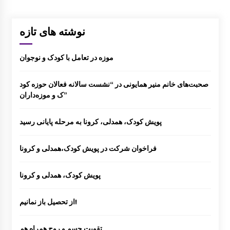
گزارش سفر لرستان
نوشته های تازه
برگزاری کارگاه ترویج خواندن
موزه در تعامل با کودک و نوجوان
صحبت‌های خانم منیر همایونی در “نشست سالانه فعالان حوزه کود
ک و موزه‌داران”
گزارش برگزاری کارگاه های کانون توسعه فرهنگ
پویش کودک، همدلی، کرونا به مرحله پایانی رسید
ی کودکان
فراخوان شرکت در پویش کودک،همدلی و کرونا
پویش کودک، همدلی و کرونا
کارگاه تسهیلگری فعالیت های آموزشی – فرهنگ
از تحصیل باز نمانیم!
ی در روستا
تقویت جسم و روح همراه هم