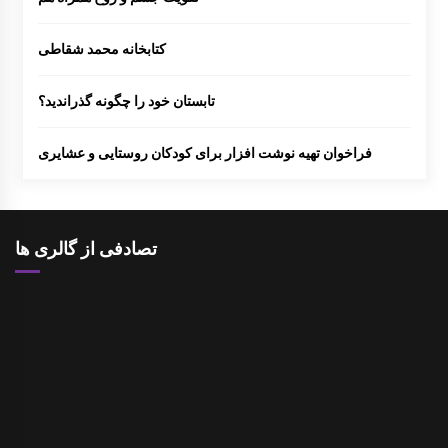
کتابخانه محمد شقاطی
بر گزاری دوره آموزشی شناخت قصه و قصه گوی
ی آذزماه ۱۳۸۹
تابستان خود را چگونه گذراندید؟
فراخوان تهیه نوشت افزار برای کودکان روستایی و عشایری
نمایشگاه نقاشی روی سفال به نفع کانون
انتخاب عضو کتابخانه کلنگانه بعنوان کتابدار نمونه
تصادفی از گالری ها