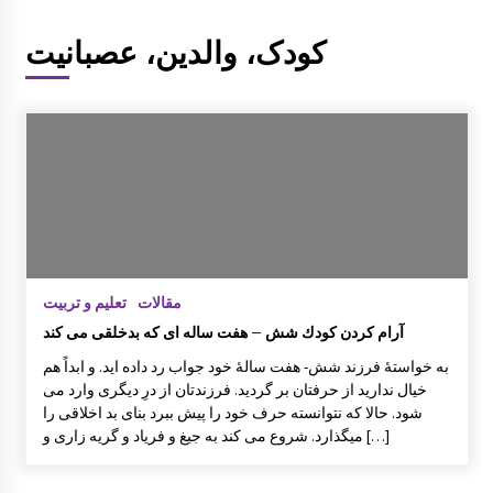
کارگاه و میزگرد مربوط به ادبیات کودک با موضو
کودک، والدین، عصبانیت
ع شناخت قصه و قصه گویی و شاهنامه خوانی
گزارش سفر لرستان
گزارش سفر کردستان
مقالات
تعلیم و تربیت
چهاردهمین کتابخانۀ روستایی کانون توسعه راه ا
آرام كردن كودك شش – هفت ساله ای كه بدخلقی می كند
فتاد
به خواستۀ فرزند شش- هفت سالۀ خود جواب رد داده اید. و ابداً هم
خیال ندارید از حرفتان بر گردید. فرزندتان از درِ دیگری وارد می
شود. حالا كه نتوانسته حرف خود را پیش ببرد بنای بد اخلاقی را
علی اکبر امیر خوئی برگزیده مسابقات علمی کا
ربردی از مراکز آموزشی خراسان جنوبی مسابقا
میگذارد. شروع می كند به جیغ و فریاد و گریه زاری و […]
ت کشوری