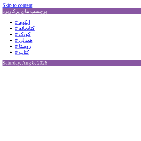
Skip to content
برچسب های پرکاربرد
# ایکوم
# کتابخانه
# کودک
# همدلی
# روستا
# کتاب
Saturday, Aug 8, 2026