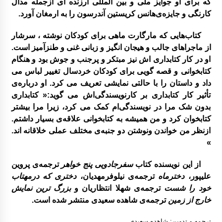
كه برای او جوايز ملی و بين المللی ارزنده ای ازجمله مدال
بر گزاری دوره آموزشی شناخت قصه و قصه گوی
ی آذزماه ۱۳۸۹
كارنگی و جايزه‌ی‌هانس كريستين آندرسون را به ارمغان آورد.
كتاب‌هايی كه مارگارت ماهی برای كودكان نوشته ، سرشار
نمایشگاه نقاشی روی سفال به نفع کانون
از ماجراهای جالب و هيجان انگيز و زبانی غنی و طنزآميز است.
او در كار كتابداری اش نيز مبتكر و پرجنب و جوش بود و هنگام
كتابخوانی و قصه گويی برای كودكان خردسال تغییر لباس می
انتخاب عضو کتابخانه کلنگانه بعنوان کتابدار نمونه
داد و داستان را با حالتی نمایشی تعریف می کرد. او درباره‌ی
تأثیر کار کتابداری بر کارنویسندگی‌اش می گوید:« کتابداری
بدون شک مرا در نویسندگی‌ام کمک می کرد، زیرا مرا بیشتر
کتابخوان کرد و من همیشه به کتابخوانی علاقه‌ی بسیار داشتم.
ازنظر من خواندن ونوشتن دو جنبه‌ی مختلف عملی خلاقانه اند.
»
از اين نويسنده كتاب
سفرجادويی پنج خواهر
ترجمه‌ی پروين
علیپور،
دخترماه
ترجمه‌ی نيلوفرمهديان،
دختری كه درمهتاب
خود را شست
ترجمه‌ی شهلا انتظاريان و
بزرگ ترين نمايش
خارج از زمين
ترجمه‌ی شاهده سعيدی منتشر شده است.
ترجمه و تدوین: شاهده سعیدی