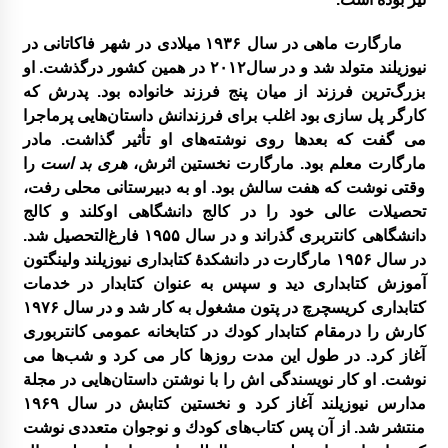
فتاد
مارگارت ماهی در سال ۱۹۳۶ ميلادی در شهر فاكاتانی در
نیوزیلند متولد شد و در سال۲۰۱۲ در همين كشور درگذشت. او
علی اکبر امیر خوئی برگزیده مسابقات علمی کا
ربردی از مراکز آموزشی خراسان جنوبی مسابقا
بزرگ‌ترین فرزند از میان پنج فرزند خانواده بود. پدرش که
ت کشوری
کارگر پل سازی بود اغلب برای فرزندانش داستان‌هايی پرماجرا
می گفت که بعدها روی نوشته‌های او تأثیر گذاشت. مادر
مارگارت معلم بود. مارگارت نخستین اثرش،
هری بد است
را
گزارش سفر لرستان
وقتی نوشت که هفت سالش بود. او به دبیرستانی محلی رفت،
تحصيلات عالی خود را در کالج دانشگاهی اوکلند و کالج
برگزاری کارگاه ترویج خواندن
دانشگاهی کانتربری گذراند و در سال
۱۹۵۵ فارغ‌التحصیل شد.
در سال ۱۹۵۶ مارگارت در دانشکدهٔ کتابداری نیوزیلند ولینگتون
آموزش کتابداری ديد و سپس به عنوان کتابدار در خدمات
گزارش برگزاری کارگاه های کانون توسعه فرهنگ
کتابداری کریسچرچ در پتون مشغول به کار شد و در سال ۱۹۷۶
ی کودکان
کارش را درمقام كتابدار كودك در کتابخانه عمومی کانتربوری
آغاز کرد. در طول این مدت روزها كار می كرد و شب‌ها می
کارگاه تسهیلگری فعالیت های آموزشی – فرهنگ
نوشت. او كار نويسندگی اش را با نوشتن داستان‌هایی در مجلة
ی در روستا
مدارس نیوزیلند آغاز کرد و نخستين كتابش در سال ۱۹۶۹
منتشر شد. از آن پس كتاب‌های كودك و نوجوان متعددی نوشت