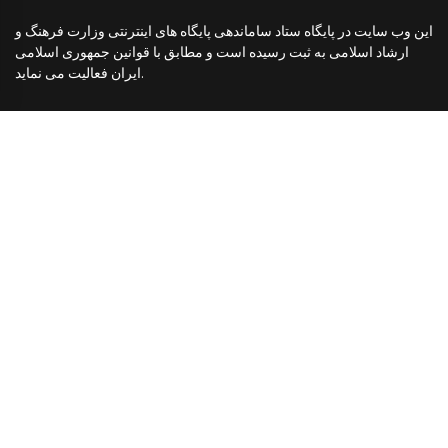
این وب سایت در پایگاه ستاد ساماندهی پایگاه های اینترنتی وزارت فرهنگ و
ارشاد اسلامی به ثبت رسیده است و مطابق با قوانین جمهوری اسلامی
ایران فعالیت می نماید.
تماس با کانون
کانون توسعه فرهنگی کودکان
شماره ثبت: ۱۵۳۱۱ با مجوز رسمی از وزارت فرهنگ و ارشاد اسلامی
تلفن: ۰۲۱۸۸۸۲۷۰۳۵
فکس: ۰۲۱۸۸۳۴۴۴۶۵
نشانی پست الکترونیکی: info[at]ccdcir.com
کانون توسعه فرهنگی کودکان
(۱۳۹۸)