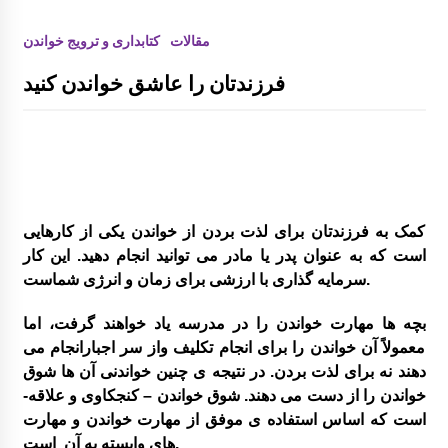
کارگاه و میزگرد مربوط به ادبیات کودک با موضو
مقالات
کتابداری و ترویج خواندن
ع شناخت قصه و قصه گویی و شاهنامه خوانی
فرزندتان را عاشق خواندن کنید
گزارش سفر لرستان
کمک به فرزندتان برای لذت بردن از خواندن یکی از کارهایی
گزارش سفر کردستان
است که به عنوان پدر یا مادر می توانید انجام دهید. این کار
سرمایه گذاری با ارزشی برای زمان و انرژی شماست.
چهاردهمین کتابخانۀ روستایی کانون توسعه راه ا
فتاد
بچه ها مهارت خواندن را در مدرسه یاد خواهند گرفت، اما
معمولاً آن خواندن را برای انجام تکلیف واز سر اجبارانجام می
دهند نه برای لذت بردن. در نتیجه ی چنین خواندنی آن ها شوق
علی اکبر امیر خوئی برگزیده مسابقات علمی کا
ربردی از مراکز آموزشی خراسان جنوبی مسابقا
خواندن را از دست می دهند. شوق خواندن – کنجکاوی و علاقه-
ت کشوری
است که اساس استفاده ی موفق از مهارت خواندن و مهارت
های وابسته به آن است.