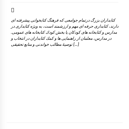
كتابداران بزرگ درتمام جوامعی كه فرهنگ كتابخوانی پيشرفته ای
دارند، كتابداری حرفه ای مهم و ارزشمند است، به ويژه كتابداری در
مدارس و كتابخانه های كودكان يا بخش كودك كتابخانه های عمومی.
در مدارس، معلمان از راهنمايی ها و كمك كتابداران در انتخاب و
توصيۀ مطالب خواندنی و منابع تحقيقی […]