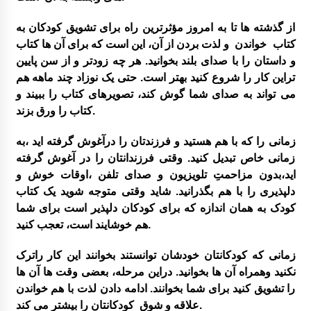
گزارش سفر لرستان
از گذشته ها تا به امروز مؤثرترین راه برای تشویق کودکان به
کتاب خواندن و لذت بردن از آن، این است که برای آن ها کتاب
و داستان را با صدای بلند بخوانید. هر چه زودتر و از سن پایین
برگزاری کارگاه ترویج خواندن
تراین کار را شروع کنید بهتر است. حتی یک نوزاد چند ماهه هم
می تواند به صدای شما گوش کند، تصویرهای کتاب را ببیند و
کتاب را ورق بزند.
زمانی را که با هم هستید و فرزندتان را درآغوش گرفته اید ،به
زمانی خاص تبدیل کنید. وقتی فرزندانتان را در آغوش گرفته
گزارش برگزاری کارگاه های کانون توسعه فرهنگ
ی کودکان
اید،بدون مزاحمتِ تلویزیون و صدای تلفن ،اوقات خوش و
دلپذیری را با هم بگذرانید. شاید وقتی متوجه شوید یک کتاب
کودک به همان اندازه که برای کودکان دلپذیر است برای شما
هم خوشایند است، تعجب کنید.
زمانی که کودکانتان خودشان توانستند بخوانند این کار راترک
کارگاه تسهیلگری فعالیت های آموزشی – فرهنگ
نکنید وهمراه آن ها بخوانید. دراین مرحله، بعضی وقت ها آن ها
ی در روستا
را تشویق کنید برای شما بخوانند. ادامه دادن لذت با هم خواندن
علاقه و شوق کودکانتان را بیشتر می کند.