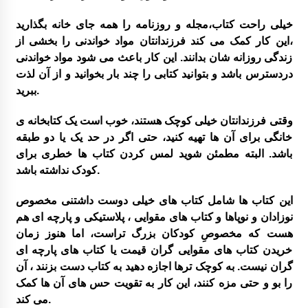
خیلی راحت کتاب،مجله و روزنامه را همه جای خانه بگذارید
،این کار کمک می کند فرزندانتان مواد خواندنی را بخشی از
بر گزاری دوره آموزشی شناخت قصه و قصه گوی
زندگی روزانه شان بدانند. این کار باعث می شود مواد خواندنی
ی آذزماه ۱۳۸۹
دردسترس باشد و بتوانید کتابی را چند بار بخوانید و از آن لذت
ببرید.
نمایشگاه نقاشی روی سفال به نفع کانون
وقتی فرزندانتان خیلی کوچک هستند، خوب است یک کتابخانه ی
خانگی برای آن ها تهیه کنید، حتی اگر در حد یک یا دو طبقه
انتخاب عضو کتابخانه کلنگانه بعنوان کتابدار نمونه
باشد. البته مطمئن شوید لمس کردن کتاب ها خطری برای
کودک نداشته باشد.
این کتاب ها شامل کتاب های خیلی دوست داشتنی مخصوص
نوزادان و نوپاها و کتاب های مقوایی ، پلاستیکی و پارچه ای هم
هست که مخصوصِ کودکان بزرگ تراست، اما هنوز زمان
خریدن کتاب های مقوایی گران قیمت یا کتاب های پارچه ای
گران نیست. به کوچک ترها اجازه دهید به کتاب دست بزنند ، آن
را بو و حتی مزه کنند، این کار به تقویت حس های آن ها کمک
می کند.