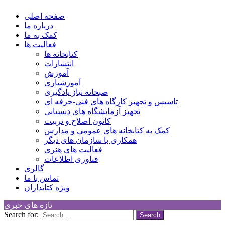
کانون توسعه فرهنگی کودکان
Children Cultural Development Center
صفحه اصلی
درباره ما
کمک به ما
فعالیت ها
کتابخانه ها
انتشارات
آموزش
آموزشیاری
صبحانه نیاز یادگیری
تاسیس و تجهیز کارگاه های فنی-حرفه ای
تجهیز آزمایشگاه های دبستانی
کانون اصلاح و تربیت
کمک به کتابخانه های عمومی و مدارس
همکاری با سازمان های دیگر
فعالیت های هنری
فناوری اطلاعات
گالری
تماس با ما
ویژه کتابداران
تازه های خبری
Search for: