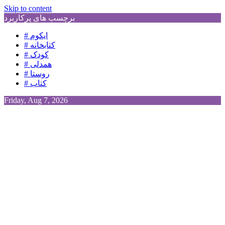
Skip to content
برچسب های پرکاربرد
# ایکوم
# کتابخانه
# کودک
# همدلی
# روستا
# کتاب
Friday, Aug 7, 2026