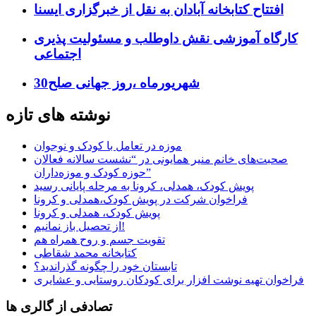
افتتاح کتابخانه آبادان به نقل از خبرگزاری ایسنا
کارگاه آموزشی نقش داوطلب و مسئولیت پذیری
اجتماعی
30شهریورماه ،روز جهانی صلح
نوشته های تازه
موزه در تعامل با کودک و نوجوان
صحبت‌های خانم منیر همایونی در “نشست سالانه فعالان
حوزه کودک و موزه‌داران”
پویش کودک، همدلی، کرونا به مرحله پایانی رسید
فراخوان شرکت در پویش کودک،همدلی و کرونا
پویش کودک، همدلی و کرونا
از تحصیل باز نمانیم!
تقویت جسم و روح همراه هم
کتابخانه محمد شقاطی
تابستان خود را چگونه گذراندید؟
فراخوان تهیه نوشت افزار برای کودکان روستایی و عشایری
تصادفی از گالری ها