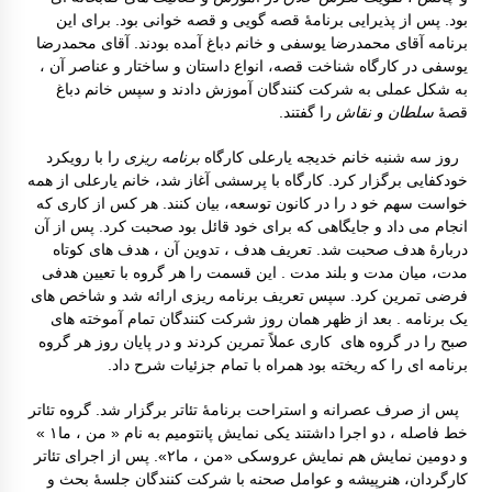
بود. پس از پذیرایی برنامۀ قصه گویی و قصه خوانی بود. برای این
برنامه آقای محمدرضا یوسفی و خانم دباغ آمده بودند. آقای محمدرضا
یوسفی در کارگاه شناخت قصه، انواع داستان و ساختار و عناصر آن ،
به شکل عملی به شرکت کنندگان آموزش دادند و سپس خانم دباغ
قصۀ
سلطان و نقاش
را گفتند.
روز سه شنبه خانم خدیجه یارعلی کارگاه
برنامه ریزی
را با رویکرد
خودکفایی برگزار کرد. کارگاه با پرسشی آغاز شد، خانم یارعلی از همه
خواست سهم خو د را در کانون توسعه، بیان کنند. هر کس از کاری که
انجام می داد و جایگاهی که برای خود قائل بود صحبت کرد. پس از آن
دربارۀ هدف صحبت شد. تعریف هدف ، تدوین آن ، هدف های کوتاه
مدت، میان مدت و بلند مدت . این قسمت را هر گروه با تعیین هدفی
فرضی تمرین کرد. سپس تعریف برنامه ریزی ارائه شد و شاخص های
یک برنامه . بعد از ظهر همان روز شرکت کنندگان تمام آموخته های
صبح را در گروه های کاری عملاً تمرین کردند و در پایان روز هر گروه
برنامه ای را که ریخته بود همراه با تمام جزئیات شرح داد.
پس از صرف عصرانه و استراحت برنامۀ تئاتر برگزار شد. گروه تئاتر
خط فاصله ، دو اجرا داشتند یکی نمایش پانتومیم به نام « من ، ما۱ »
و دومین نمایش هم نمایش عروسکی «من ، ما۲». پس از اجرای تئاتر
کارگردان، هنرپیشه و عوامل صحنه با شرکت کنندگان جلسۀ بحث و