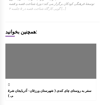
توسعۀ فرهنگی کودکان برگزار می کند: دورۀ شناخت قصه و قصه
گویی کارگاه شناخت قصه در ۵ جلسه ۲ […]
همچنین بخوانید:
سفر به روستای چای کندی ( شهرستان ورزقان- آذربایجان شرق
ی )