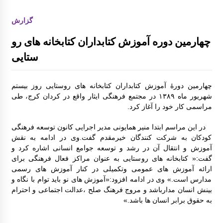
کارگاه و میزگرد مربوط به ادبیات کودک با موضو
گزارش
ع شناخت قصه و قصه گویی و شاهنامه خوانی
چهارمین دوره آموزش کتابداران کتابخانه های رو
ستایی
چهارمین دورۀ آموزش کتابداران کتابخانه های روستایی روز بیستم
گزارش سفر لرستان
شهریور ماه ۱۳۸۹ در مجتمع فرهنگی ایثار واقع در کردان کرج، طی
مراسمی کار خود را آغاز کرد.
گزارش سفر کردستان
در این مراسم ابتدا منیر همایونی مدیر اجرایی کانون توسعه فرهنگی
کودکان به شرکت کنندگان خیرمقدم گفت.وی در ادامه به نقش
آموزش و انتقال آن در رشد و توسعه جوامع انسانی اشاره کرد و
چهاردهمین کتابخانۀ روستایی کانون توسعه راه ا
فتاد
گفت:« کتابخانه های روستایی به عنوان مراکز فعال فرهنگی برای
ارائه آموزش های عمومی وتکمیلی در کنار آموزش های رسمی
مدارس است.» وی در ادامه افزود:«آموزش های نو باید توام با نگاه و
علی اکبر امیر خوئی برگزیده مسابقات علمی کا
بینش انسان مدارباشد و مروج فرهنگ صلح ،عدالت اجتماعی و احترام
ربردی از مراکز آموزشی خراسان جنوبی مسابقا
به حقوق برابر انسان ها باشد.»
ت کشوری