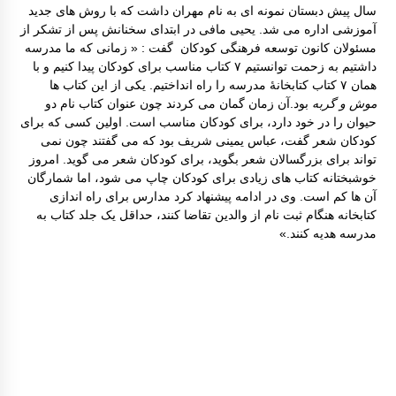
سال پیش دبستان نمونه ای به نام مهران داشت که با روش های جدید
آموزشی اداره می شد. یحیی مافی در ابتدای سخنانش پس از تشکر از
مسئولان کانون توسعه فرهنگی کودکان گفت : « زمانی که ما مدرسه
داشتیم به زحمت توانستیم ۷ کتاب مناسب برای کودکان پیدا کنیم و با
بر گزاری دوره آموزشی شناخت قصه و قصه گوی
ی آذزماه ۱۳۸۹
همان ۷ کتاب کتابخانۀ مدرسه را راه انداختیم. یکی از این کتاب ها
موش و گربه
بود.آن زمان گمان می کردند چون عنوان کتاب نام دو
حیوان را در خود دارد، برای کودکان مناسب است. اولین کسی که برای
نمایشگاه نقاشی روی سفال به نفع کانون
کودکان شعر گفت، عباس یمینی شریف بود که می گفتند چون نمی
تواند برای بزرگسالان شعر بگوید، برای کودکان شعر می گوید. امروز
خوشبختانه کتاب های زیادی برای کودکان چاپ می شود، اما شمارگان
انتخاب عضو کتابخانه کلنگانه بعنوان کتابدار نمونه
آن ها کم است. وی در ادامه پیشنهاد کرد مدارس برای راه اندازی
کتابخانه هنگام ثبت نام از والدین تقاضا کنند، حداقل یک جلد کتاب به
مدرسه هدیه کنند.»