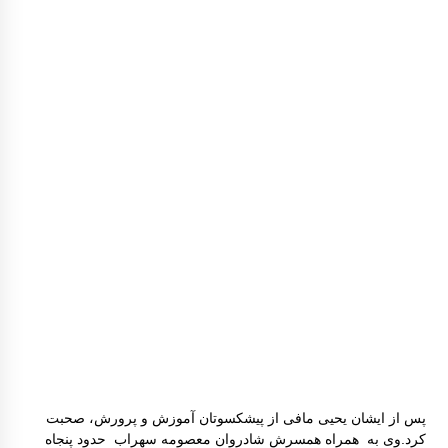
گزارش سفر لرستان
برگزاری کارگاه ترویج خواندن
گزارش برگزاری کارگاه های کانون توسعه فرهنگ
ی کودکان
کارگاه تسهیلگری فعالیت های آموزشی – فرهنگ
ی در روستا
پس از ایشان یحیی مافی از پیشکسوتان آموزش و پرورش، صحبت
کرد.وی به همراه همسرش شادروان معصومه سهراب حدود پنجاه