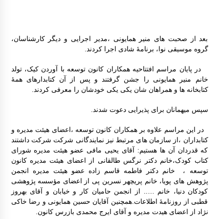
بعد از صحبت های منیر همایونی ،مدیر اجرایی و دیگر کارشناسان،
گروه موسیقی نوا، برنامۀ شادی اجرا کردند.
در پایان مراسم افتتاحیه همکاران کانون توسعه با آوردن کیک، تولد
خانم منیر همایونی را جشن گرفتند و پس از آن کتابدارهای همۀ
کتابخانه ها و همراهان شان یکی یکی خودشان را معرفی کردند.
سپس میهمانان برای پذیرایی دعوت شدند.
در این مراسم علاوه بر همکاران کانون توسعه ،اعضای هیئت مدیره و
کتابداران ،از سازمان های مرتبط نیز نمایندگانی شرکت شرکت داشتند
که قدردان آن ها هستیم: آقای یحیی مافی عضو هیئت مدیره شورای
کتاب کودک،خانم دکتر نرگس طالقانی از اعضای هیئت مدیره کانون
توسعه ، خانم دکتر فاطمه قاسم زاده عضو هیئت مدیره انجمن
پژوهش های پویا، خانم پریچهر نسرین پی از اعضای مؤسسه پژوهشی
کودکان دنیا، خانم ….. از انجمن حامیان کار و خیابان و آقای بهروز
قطبی از روزنامۀ اطلاعات.همچنین آقایان حسین همایونی و رضا خاکی
نژاد از اعضای هیدت مدیره و آقای ایرج محمدی بازرس کانون.