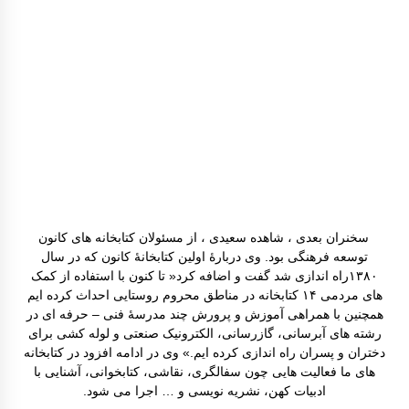
سخنران بعدی ، شاهده سعیدی ، از مسئولان کتابخانه های کانون
توسعه فرهنگی بود. وی دربارۀ اولین کتابخانۀ کانون که در سال
۱۳۸۰راه اندازی شد گفت و اضافه کرد« تا کنون با استفاده از کمک
های مردمی ۱۴ کتابخانه در مناطق محروم روستایی احداث کرده ایم
همچنین با همراهی آموزش و پرورش چند مدرسۀ فنی – حرفه ای در
رشته های آبرسانی، گازرسانی، الکترونیک صنعتی و لوله کشی برای
دختران و پسران راه اندازی کرده ایم.» وی در ادامه افزود در کتابخانه
های ما فعالیت هایی چون سفالگری، نقاشی، کتابخوانی، آشنایی با
ادبیات کهن، نشریه نویسی و … اجرا می شود.