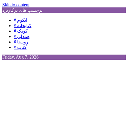
Skip to content
برچسب های پرکاربرد
# ایکوم
# کتابخانه
# کودک
# همدلی
# روستا
# کتاب
Friday, Aug 7, 2026