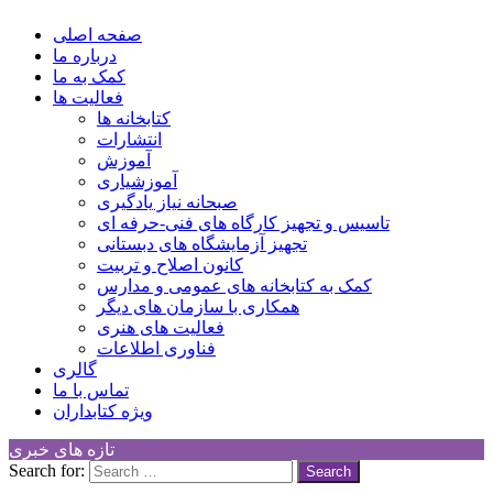
کانون توسعه فرهنگی کودکان
Children Cultural Development Center
صفحه اصلی
درباره ما
کمک به ما
فعالیت ها
کتابخانه ها
انتشارات
آموزش
آموزشیاری
صبحانه نیاز یادگیری
تاسیس و تجهیز کارگاه های فنی-حرفه ای
تجهیز آزمایشگاه های دبستانی
کانون اصلاح و تربیت
کمک به کتابخانه های عمومی و مدارس
همکاری با سازمان های دیگر
فعالیت های هنری
فناوری اطلاعات
گالری
تماس با ما
ویژه کتابداران
تازه های خبری
Search for: