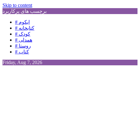
Skip to content
برچسب های پرکاربرد
# ایکوم
# کتابخانه
# کودک
# همدلی
# روستا
# کتاب
Friday, Aug 7, 2026