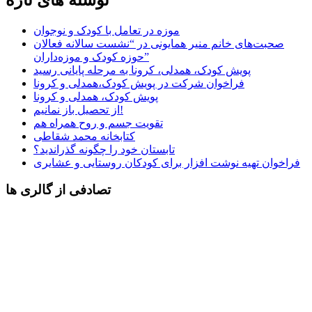
موزه در تعامل با کودک و نوجوان
صحبت‌های خانم منیر همایونی در “نشست سالانه فعالان
حوزه کودک و موزه‌داران”
پویش کودک، همدلی، کرونا به مرحله پایانی رسید
فراخوان شرکت در پویش کودک،همدلی و کرونا
پویش کودک، همدلی و کرونا
از تحصیل باز نمانیم!
تقویت جسم و روح همراه هم
کتابخانه محمد شقاطی
تابستان خود را چگونه گذراندید؟
فراخوان تهیه نوشت افزار برای کودکان روستایی و عشایری
تصادفی از گالری ها