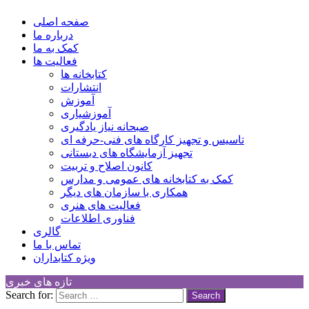
کانون توسعه فرهنگی کودکان
Children Cultural Development Center
صفحه اصلی
درباره ما
کمک به ما
فعالیت ها
کتابخانه ها
انتشارات
آموزش
آموزشیاری
صبحانه نیاز یادگیری
تاسیس و تجهیز کارگاه های فنی-حرفه ای
تجهیز آزمایشگاه های دبستانی
کانون اصلاح و تربیت
کمک به کتابخانه های عمومی و مدارس
همکاری با سازمان های دیگر
فعالیت های هنری
فناوری اطلاعات
گالری
تماس با ما
ویژه کتابداران
تازه های خبری
Search for: