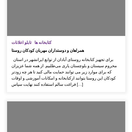
بر گزاری دوره آموزشی شناخت قصه و قصه گوی
ی آذزماه 1389
کتابخانه ها
تابلو اعلانات
نمایشگاه نقاشی روی سفال به نفع کانون
همراهان و دوستداران مهربان کودکان روستا
برای تجهیز کتابخانه روستای آبادان از توابع ایرانشهر در استان
انتخاب عضو کتابخانه کلنگانه بعنوان کتابدار نمونه
محروم سیستان و بلوچستان یاری می‌طلبیم. از همه شما عزیزان
که برای موارد زیر می توانند حمایت مالی کنید تا هر چه زودتر
کودکان این روستا بتوانند ازکتابخانه و امکانات آموزشی و اوقات
فراغت سالم استفاده کنند نهایت سپاس […]