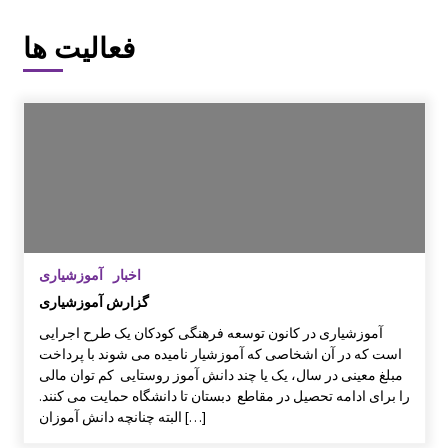
کارگاه و میزگرد مربوط به ادبیات کودک با موضو
فعالیت ها
ع شناخت قصه و قصه گویی و شاهنامه خوانی
گزارش سفر لرستان
گزارش سفر کردستان
اخبار
آموزشیاری
چهاردهمین کتابخانۀ روستایی کانون توسعه راه ا
گزارش آموزشیاری
فتاد
آموزشیاری در کانون توسعه فرهنگی کودکان یک طرح اجرایی
است که در آن اشخاصی که آموزشیار نامیده می شوند با پرداخت
مبلغ معینی در سال، یک یا چند دانش آموز روستایی کم توان مالی
علی اکبر امیر خوئی برگزیده مسابقات علمی کا
ربردی از مراکز آموزشی خراسان جنوبی مسابقا
را برای ادامه تحصیل در مقاطع دبستان تا دانشگاه حمایت می کنند.
ت کشوری
البته چنانچه دانش آموزان […]