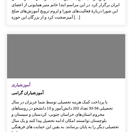
ایران برگزار کرد. در این مراسم ابتدا خانم منیر همایونی از اعضای
این شورا دربارۀ فعالیت‌های شورا و لزوم ترویج آموزش‌های صلح
آمیزصحبت کرد و از بزرگان این حوزه […]
آموزشیاری
آموزشياران گرامی
با پرداخت کمک هزينه تحصيلی توسط شما عزيزان در سال
تحصيلی 94-93 تعداد 203 دانش‌آموز و 10 دانشجو در روستاهای
محروم استان‌های خراسان جنوبی- کردستان و سيستان و
بلوچستان توانستند امکان ادامه تحصيل پيدا کنند و يک سال
تحصيلی ديگر را به پايان برسانند. به يقين اين حمايت های فرهنگی