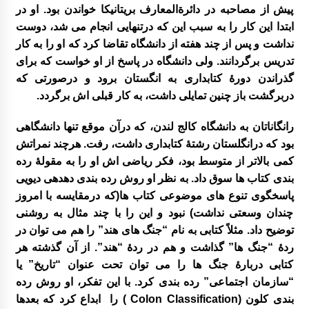
بر گزاری دوره آموزشی شناخت قصه و قصه گوی
پیش از مصاحبه در دائرةالمعارف بریتانیکا خواندن بود. او در
ی آذزماه ۱۳۸۹
ابتدا این کار را به سبب این که درتنهایی انجام می شد، دوست
نداشت و پس از چند هفته از دانشگاه تقاضا کرد که او را به کار
نمایشگاه نقاشی روی سفال به نفع کانون
تدریس برگردانند. ولی دانشگاه در پاسخ از او خواست که برای
گذراندن دورۀ کتابداری به انگستان برود و درصورتی که
دربرگشت باز چنین تمایلی داشت، به کار قبلی اش برگردد.
انتخاب عضو کتابخانه کلنگانه بعنوان کتابدار نمونه
رانگاناتان به دانشگاه کالج لندن، که درآن موقع تنها دانشگاهی
بود که درانگلستان رشتۀ کتابداری داشت، رفت. هرچند نمراتش
کمی بالاتر از متوسط بود، فکر ریاضی اش او را به مقولۀ رده
بندی کتاب ها سوق داد. به نظر او روش رده بندی دهدهی دیویی
پاسخگوی تنوع های موضوعی کتاب ها(که درمقایسه با امروز
چندان وسعتی نداشت) نبود و این را با چند مثال به روشنی
توضیح داد. مثلاً کتابی به نام “جنگ های هند” را هم می توان در
ردۀ “جنگ ها” گذاشت و هم در ردۀ “هند”. از آن گذشته هر
کتابی دربارۀ جنگ ها را می توان تحت عنوان “تاریخ” یا
“سازمان اجتماعی” رده بندی کرد. با این تفکر، او روش رده
بندی کلون (Colon Classification ) را ابداع کرد که بعدها