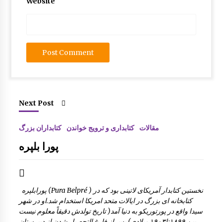
Website
Next Post
مقالات
کتابداری و ترویج خواندن
کتابداران بزرگ
پورا بلپره
پورابلپره (Pura Belpré ) نخستين كتابدار آمريكای لاتينی بود كه در
كتابخانه ای بزرگ در ايالات متحد امريكا استخدام شد.او در شهر
سيدا واقع در پورتوريكو به دنيا آمد( تاريخ تولدش دقيقاً معلوم نيست
، بين ١٨٩٩تا١٩٠٣ ميلادی).پس از فارغ التحصيل شدن از دبيرستان