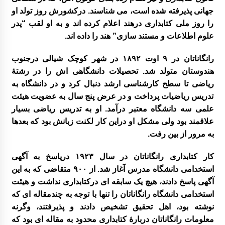
فتاد
جهانی پذیرفته شده است، می شناسند. درکشورش روز تولد او
را روز ملی کتابداری درهند اعلام کرده اند و به او لقب “پدر
علوم اطلاعات و مستند سازی” هند را داده اند.
علی اکبر امیر خوئی برگزیده مسابقات علمی کا
ربردی از مراکز آموزشی خراسان جنوبی مسابقا
ت کشوری
رانگاناتان در ۹ اوت ۱۸۹۲ در شهر کوچک شیالی درجنوب
هندوستان متولد شد. تحصیلات دانشگاهی اش را در رشتۀ
ریاضی تا سطح کارشناسی ارشد دنبال کرد و در دانشگاه به
گزارش سفر لرستان
تدریس ریاضیات پرداخت و در عرض پنج سال به عضویت هیئت
علمی سه دانشگاه معتبر درآمد. او به تدریس ریاضی بسیار
برگزاری کارگاه ترویج خواندن
علاقمند بود ولی مشکل او دراین کار لکنت زبانش بود که بعدها
به مرور از بین رفت.
گزارش برگزاری کارگاه های کانون توسعه فرهنگ
ی کودکان
کار کتابداری رانگاناتان در سال ۱۹۲۳ درپاسخ به آگهی
استخدامی دانشگاه مدرس آغاز شد. از ۹۰۰ متقاضی که به این
آگهی پاسخ دادند، هیچ یک سابقه ای درکتابداری نداشت و هیئت
کارگاه تسهیلگری فعالیت های آموزشی – فرهنگ
استخدامی دانشگاه رانگاناتان را تنها با توجه به چندمقاله ای که
ی در روستا
نوشته بود، اهل تحقیق تشخیص دادند و پذیرفتند، وگرنه
معلومات رانگاناتان دربارۀ کتابداری محدود به مقاله ای بود که