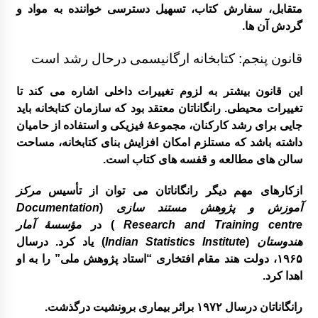
متقابل، سفارش کتاب، تسهیل دسترسی خواننده به مواد و
گردش آن ها.
قانون پنجم: کتابخانه ارگانیسمی درحال رشد است
این قانون بیشتر به لزوم تغییرات داخلی اشاره می کند تا
تغییرات محیطی. رانگاناتان معتقد بود که سازمان کتابخانه باید
جایی برای رشد کارکنان، مجموعۀ فیزیکی و استفاده از حامیان
داشته باشد که مستلزم امکان افزایش بنای کتابخانه، مساحت
سالن های مطالعه و قفسه های کتاب است.
ازکارهای مهم دیگر رانگاناتان می توان از تأسیس
مرکز
آموزش و پژوهش مستند سازی
(
Documentation
Research and Training centre
) در
مؤسسۀ آمار
هندوستان
(
Indian Statistics Institute
)
یاد کرد. درسال
۱۹۶۵، دولت هند مقام افتخاری “استاد پژوهش ملی” را به او
اهدا کرد.
رانگاناتان درسال ۱۹۷۲ براثر بیماری برونشیت درگذشت.