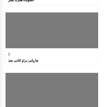
خشونت همزاد بشر
چارپايی براو كتابی چند