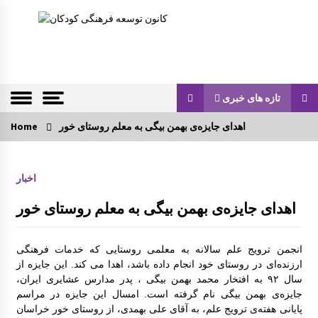
S
k
Children Cultural Development Center
کانون توسعه ف
i
p
رهنگی کودکان
t
o
c
تازه های خبری
o
n
اهدای جایزه‌ی بهمن بیگی به معلم روستای خور
تازه های خبری
Home
t
e
کارگاه و میزگرد مربوط به ادبیات کودک با موضو
n
اخبار
ع شناخت قصه و قصه گویی و شاهنامه خوانی
t
اهدای جایزه‌ی بهمن بیگی به معلم روستای خور
گزارش سفر لرستان
انجمن ترویج علم سالانه به معلمی روستایی که خدمات فرهنگی
ارزنده‌ای در روستای خود انجام داده باشد، اهدا می کند. این جایزه از
گزارش سفر کردستان
سال ۹۲ به افتخار محمد بهمن بیگی ، پدر مدارس عشایری ایران،
جایزه‌ی بهمن بیگی نام گرفته است. امسال این جایزه در مراسم
پایانی هفته‌ی ترویج علم، به آقای علی بهمدی، از روستای خور خراسان
چهاردهمین کتابخانۀ روستایی کانون توسعه راه ا