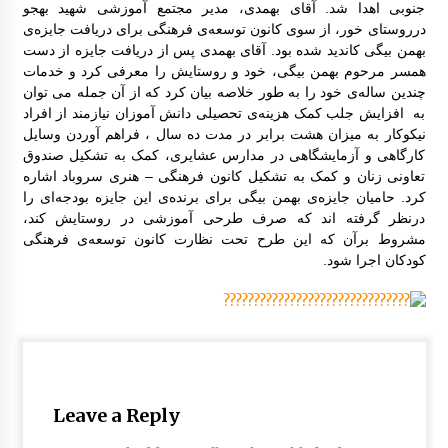
جنوبی اهدا شد. آقای بهمدی، مدیر مجتمع آموزشی شهید بهجو
فتاد
درروستای خور، از سوی کانون توسعه‌ی فرهنگی برای دریافت جایزه‌ی
بهمن بیگی کاندید شده بود. آقای بهمدی پس از دریافت جایزه از دست
همسر مرحوم بهمن بیگی، خود و روستایش را معرفی کرد و خدمات
علی اکبر امیر خوئی برگزیده مسابقات علمی کا
ربردی از مراکز آموزشی خراسان جنوبی مسابقا
چندین ساله‌ی خود را به طور خلاصه بیان کرد که از آن جمله می توان
ت کشوری
به افزایش جلب کمک هزینه‌ی تحصیلی دانش آموزان نیازمند از افراد
نیکوکار به میزان هشت برابر در مدت ده سال ، فراهم آوردن وسایل
کارگاهی و آزمایشگاهی در مدارس عشایری، کمک به تشکیل صندوق
گزارش سفر لرستان
تعاونی زنان و کمک به تشکیل کانون فرهنگی – هنری سروباد اشاره
کرد. حامیان جایزه‌ی بهمن بیگی برای برنده‌ی این جایزه بودجه‌ای را
درنظر گرفته اند که صرف طرحی آموزشی در روستایش کند،
برگزاری کارگاه ترویج خواندن
مشروط برآن که این طرح تحت نظارت کانون توسعه‌ی فرهنگی
کودکان اجرا شود.
گزارش برگزاری کارگاه های کانون توسعه فرهنگ
ی کودکان
کارگاه تسهیلگری فعالیت های آموزشی – فرهنگ
ی در روستا
Leave a Reply