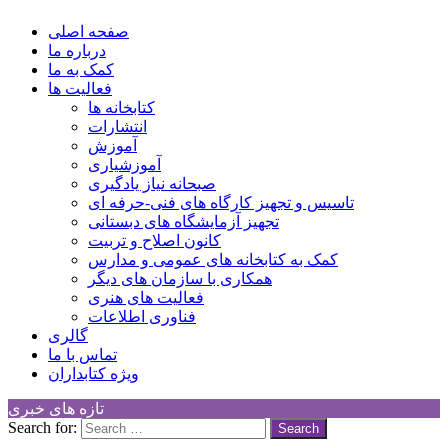
کانون توسعه فرهنگی کودکان
Children Cultural Development Center
صفحه اصلی
درباره ما
کمک به ما
فعالیت ها
کتابخانه ها
انتشارات
آموزش
آموزشیاری
صبحانه نیاز یادگیری
تاسیس و تجهیز کارگاه های فنی-حرفه ای
تجهیز آزمایشگاه های دبستانی
کانون اصلاح و تربیت
کمک به کتابخانه های عمومی و مدارس
همکاری با سازمان های دیگر
فعالیت های هنری
فناوری اطلاعات
گالری
تماس با ما
ویژه کتابداران
تازه های خبری
Search for: