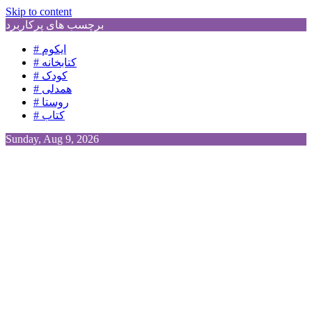
Skip to content
برچسب های پرکاربرد
# ایکوم
# کتابخانه
# کودک
# همدلی
# روستا
# کتاب
Sunday, Aug 9, 2026