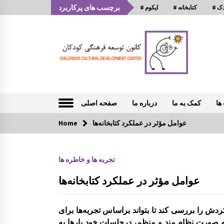
S
برچسب های پرکاربرد
ودک
# کتابخانه
# ایکوم
k
i
p
t
o
c
o
Children Cultural Development Center
توسعه فرهنگی کودکان
n
t
ها
کمک به ما
درباره ما
صفحه اصلی
e
n
عوامل مؤثر در عملکرد کتابخانه‌ها
تازه های خبری
Home
t
ارگاه و میزگرد مربوط به ادبیات کودک
تجربه ها و خاطره ها
با موضوع شناخت قصه و قصه گویی و
شاهنامه خوانی
عوامل مؤثر در عملکرد کتابخانه‌ها
چهاردهمین کتابخانۀ روستایی کانون توس
عه راه افتاد
دش را بررسی کند تا بتواند براساس تجربه‌ها برای
 به صورت نظام مند و منظم، درجلسات خود بارها به