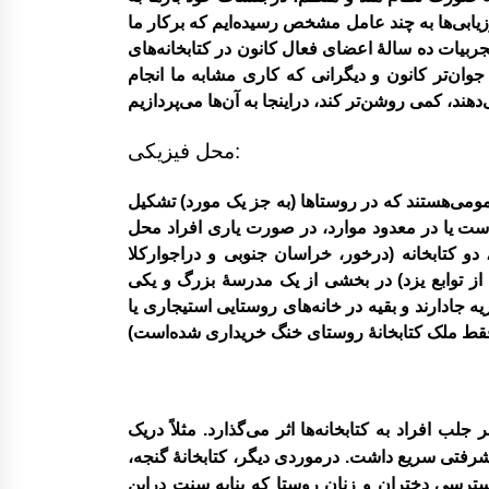
رزیابی‌ها به چند عامل مشخص رسیده‌ایم که برکار ما
جۀ تجربیات ده سالۀ اعضای فعال کانون در کتابخانه‌های
برگزاری کارگاه ترویج خواندن
جوان‌تر کانون و دیگرانی که کاری مشابه ما انجام
بر گزاری دوره آموزشی شناخت قصه و
محل فیزیکی:
قصه گویی آذزماه ۱۳۸۹
و‌می‌هستند که در روستاها (به جز یک مورد) تشکیل
ی‌است یا در معدود موارد، در صورت یاری افراد محل
 دو کتابخانه (درخور، خراسان جنوبی و دراجوارکلا
ه از توابع یزد) در بخشی از یک مدرسۀ بزرگ و یکی
 جادارند و بقیه در خانه‌های روستایی استیجاری یا
ب افراد به کتابخانه‌ها اثر ‌می‌گذارد. مثلاً دریک
یشرفتی سریع داشت. درموردی دیگر، کتابخانۀ گنجه،
دسترسی دختران و زنان روستا که بنابه سنت دراین