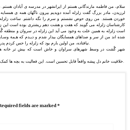
سلام، من فاطمه مارندگانی هستم از ایرانشهر در مدرسه ی آبادان هستم. د
لرزیدن، مادر بزرگ گفت زلزله آمده دویدیم بیرون ناگهان همه ی همسایه 
کارشناسان زلزله می گویند که هفت و هشت دهم ریشتری بوده است این زلز
است زلزله به همین علت به وجود می آید این زلزله در سروان و منطقه گُ
نیافتاده، من اولین بارم بود که زلزله را حس کردم پدرم در خیابان با ماشین بوده است که زلزله پیش آمده است.
شهر گُشت در وسط شهرهای سراوان و خاش است که بیش تر خانه ها
خلاقیت خانم دل پیشه واقعاً قابل تحسین است. این فعالیت به بچه ها کمک می کند که فشار روانی ناشی از وقوع زلزله را تخلیه کنند.
Required fields are marked
*