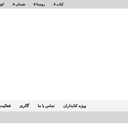
# کتاب
# روستا
# همدلی
# ک
کانون 
ویژه کتابداران
تماس با ما
گالری
فعالیت 