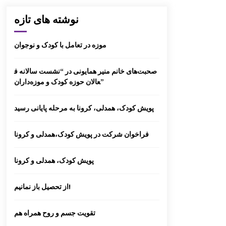
گزارش سفر کردستا
نوشته های تازه
موزه در تعامل با کودک و نوجوان
صحبت‌های خانم منیر همایونی در “نشست سالانه ف
گزارش سفر لرستا
عالان حوزه کودک و موزه‌داران”
پویش کودک، همدلی، کرونا به مرحله پایانی رسید
کارگاه تسهیلگری فعالیت های آموزشی
– فرهنگی در روستا
فراخوان شرکت در پویش کودک،همدلی و کرونا
پویش کودک، همدلی و کرونا
انتخاب عضو کتابخانه کلنگانه بعنوان کتاب
از تحصیل باز نمانیم!
دار نمونه
تقویت جسم و روح همراه هم