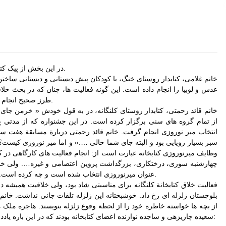
ن
گزارش سفر لرستان
ک
در این بخش از پیک کتابدار سه نمونه از فعالیت های خلاق کتابداران را می آوریم.
ن
علی اکبر امیر خوئی برگزیده مسابقات
علمی کاربردی از مراکز آموزشی خراس
عدس و لوبیا را انجام داده است. این گونه فعالیت ها، چنان که در بحث خ
ان جنوبی مسابقات کشوری
طرز صحیح انجام شوند، زمینه ای برای بروز خلاقیت های کودکان خواهند بود.
از تمام گروه های سنی برگزار کرده است. در این جشنواره که از مدتی 
گزارش برگزاری کارگاه های کانون توس
عه فرهنگی کودکان
انتخاب میر نوروزی انجام گرفت. خانم قائد رحمتی دربارة مسابقة هفت 
سبز بسیار رویایی بود و البته جای شما خالی ….» و اما میر نوروزی کیست؟ حت
وظایف میرنوروزی کتابخانه عبارت است از: انجام فعالیت های کارگاهی در کت
چهارشنبه سوری، درختکاری، بزرگداشت پروین اعتصامی و غیره…. ولی خا
عنوان میرنوروزی انتخاب شده است و چه کرده است. امیدواریم در گزارش های آینده این اطلاعات را به ما بدهد.
نمایشگاه نقاشی روی سفال به نفع کانو
ن
بلوچستان زلزله ای رخ داد. خوشبختانه این زلزله تلفات جانی نداشت. خانم مل
از بچه ها خواسته خاطرة خود را از لحظة وقوع زلزله بنویسند. هاجره ملک 
سعیده چاریزهی و ساجده نوازنده اعضای کتابخانه بودند که در این باره یادداشتی نوشته اند. یکی از این نوشته ها را در زیر می خوانید: