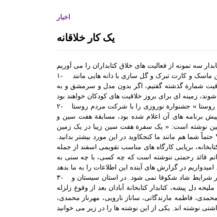
ارگاه و میزگرد مربوط به ادبیات کودک
اخبار
با موضوع شناخت قصه و قصه گویی و
شاهنامه خوانی
یک کار خلاقانه
چهاردهمین کتابخانۀ روستایی کانون توس
۱- خانم غلامی، کتابدار روستای خنگ، با کودکان پیش دبستانی و دبستانی ساختن ماسک و کارت تبرک و گل سازی با دانه هایی مانند
عه راه افتاد
لاقیت شمارة گذشته گفتیم، اگر بدون مدل و سرمشق و به
۲- خانم قائد رحمتی، کتابدار روستای کلنگانه، در به قول خودش « خرمن جای روستا » جشنوارة نوروزی را با شرکت مردم روستا
پیش برنامه های آن اعلام شده بود، مسابقة هفت سین و
برگزاری کارگاه ترویج خواندن
سین نوشته است: « یک سفرة هفت سین زیبا در یک زمین
ماً شما هم مانند ما کنجکاوید در این مورد بیشتر بدانید.
ابخانه، برپایی کارگاه های مناسب تقویمی اسفند از جمله
نم قائد رحمتی ننوشته است که چه کسی، با چه سنی به
۳- فعالیت خلاق کتابخانة کلنگانه برای مناسبتی شاد بود، ولی خلاقیت همیشه در شرایط شاد شکوفا نمی شود. در استان سیستان و
بر گزاری دوره آموزشی شناخت قصه و
قصه گویی آذزماه ۱۳۸۹
یحه دل پیشه، کتابدار کتابخانة آبادان بعد از وقوع زلزله
محمدی، فاطمه مارندگاتی، ساناز نارویی، مهرناز محمدی،