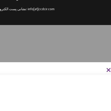
نشانی پست الکترونیکی: info[at]ccdcir.com