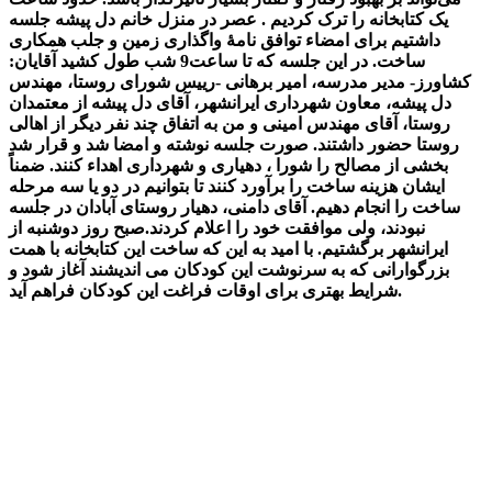
یک کتابخانه را ترک کردیم . عصر در منزل خانم دل پیشه جلسه
داشتیم برای امضاء توافق نامۀ واگذاری زمین و جلب همکاری
ساخت. در این جلسه که تا ساعت9 شب طول کشید آقایان:
کشاورز- مدیر مدرسه، امیر برهانی -رییس شورای روستا، مهندس
دل پیشه، معاون شهرداری ایرانشهر، آقای دل پیشه از معتمدان
روستا، آقای مهندس امینی و من به اتفاق چند نفر دیگر از اهالی
روستا حضور داشتند. صورت جلسه نوشته و امضا شد و قرار شد
بخشی از مصالح را شورا ، دهیاری و شهرداری اهداء کنند. ضمناً
ایشان هزینه ساخت را برآورد کنند تا بتوانیم در دو یا سه مرحله
ساخت را انجام دهیم. آقای دامنی، دهیار روستای آبادان در جلسه
نبودند، ولی موافقت خود را اعلام کردند.صبح روز دوشنبه از
ایرانشهر برگشتیم. با امید به این که ساخت این کتابخانه با همت
بزرگوارانی که به سرنوشت این کودکان می اندیشند آغاز شود و
شرایط بهتری برای اوقات فراغت این کودکان فراهم آید.