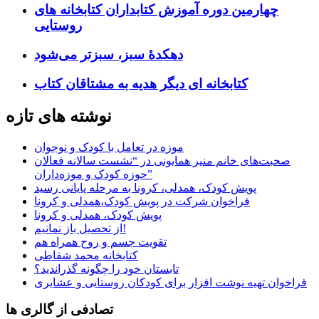
چهارمین دوره آموزش کتابداران کتابخانه های
روستایی
دهکدۀ سبز، سبزتر می‌شود
کتابخانه ای دیگر هدیه به مشتاقان کتاب
نوشته های تازه
موزه در تعامل با کودک و نوجوان
صحبت‌های خانم منیر همایونی در “نشست سالانه فعالان
حوزه کودک و موزه‌داران”
پویش کودک، همدلی، کرونا به مرحله پایانی رسید
فراخوان شرکت در پویش کودک،همدلی و کرونا
پویش کودک، همدلی و کرونا
از تحصیل باز نمانیم!
تقویت جسم و روح همراه هم
کتابخانه محمد شقاطی
تابستان خود را چگونه گذراندید؟
فراخوان تهیه نوشت افزار برای کودکان روستایی و عشایری
تصادفی از گالری ها