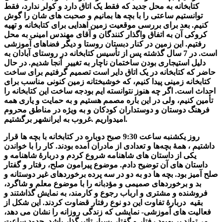
کتابخانه به محل جدید که فقط یک اتاق دارد و کولر ندارد، فقط
توانستیم ساعتی را با بچه ها بمانیم و صحبت های شان را گوش
کنیم. بعد برای بررسی موقعیت زمین اهدایی برای کتابخانه و تهیه
کروکی آن به اتفاق واگذار کنندگان و آقای مهندس امینی به محل
رفتیم. این زمین در کنار دبستان روستا و دیگر فضاهای آموزشی
است. در 7 سال گذشته پس از تأسیس کتابخانه در روستای آبادان به
دلیل استیجاری بودن ساختمان ناچار به تغییر آنجا شدیم. در حال
حاضر که کتابخانه در یک اتاق دایر است تصمیم گرفتیم برای ساخت
کتابخانه زمینی پیدا کنیم، که خوشبختانه زمین کنونی مناسب برای
احداث است. اگر چه هنوز نتوانسته ایم بودجه ساخت این کتابخانه را
تأمین کنیم، ولی در این باره مصمم هستیم و به حمایت و یاری همه
فرهنگ دوستان و دوستداران کودکان و به ویژه در مناطق محروم
امیدواریم .غروب به ایرانشهر برگشتیم.
روز یکشنبه ساعت 9:30 صبح دوباره در کتابخانه با بچه ها قرار
داشتیم ، همۀ بچه‌ها و تعدادی از مادران آمده بودند. کار را با خواندن
یکی از داستان های شاهنامه شروع کردم و دربارۀ شاهنامه و
داستان های آن توضیح دادم. موضوع پیرامون صلح، رفتار و گفتار
صلح آمیز بود. بچه ها دو به دو در سه پرده برخوردهای غیر دوستانه و
بد و برخوردهای صمیمی و مؤدبانه را با موضوع معلم و شاگرد،
فروشنده و مشتری و ارباب رجوع و کارمند، به نمایش گذاشتند و
بقیه دربارۀ تفاوت این دو نوع رفتار قضاوت کردند. این شکل از
فعالیت های آموزشی- نمایشی که زندگی روزانه را نشان می دهد،
می‌تواند بر بهبود رفتار و گفتار بسیار تاثیرگذار باشد. حدود ساعت