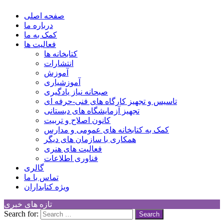
کانون توسعه فرهنگی کودکان
Children Cultural Development Center
صفحه اصلی
درباره ما
کمک به ما
فعالیت ها
کتابخانه ها
انتشارات
آموزش
آموزشیاری
صبحانه نیاز یادگیری
تاسیس و تجهیز کارگاه های فنی-حرفه ای
تجهیز آزمایشگاه های دبستانی
کانون اصلاح و تربیت
کمک به کتابخانه های عمومی و مدارس
همکاری با سازمان های دیگر
فعالیت های هنری
فناوری اطلاعات
گالری
تماس با ما
ویژه کتابداران
تازه های خبری
Search for: