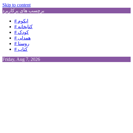
Skip to content
برچسب های پرکاربرد
# ایکوم
# کتابخانه
# کودک
# همدلی
# روستا
# کتاب
Friday, Aug 7, 2026